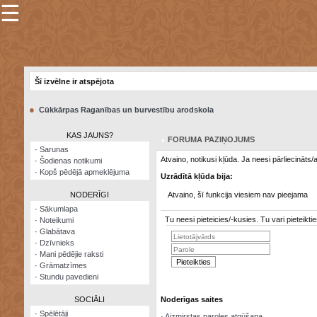
☰
×
Sarunu
pavediens
Šī izvēlne ir atspējota
Manas
piezīmes
●
Cūkkārpas Raganības un burvestību arodskola
Grāmatzīmes
KAS JAUNS?
FORUMA PAZIŅOJUMS
Šodienas
·
Sarunas
notikumi
Atvaino, notikusi kļūda. Ja neesi pārliecināts
·
Šodienas notikumi
·
Kopš pēdējā apmeklējuma
Uzrādītā kļūda bija:
Laupītāju
karte
NODERĪGI
Atvaino, šī funkcija viesiem nav pieejama
·
Sākumlapa
Tu neesi pieteicies/-kusies. Tu vari pieteik
·
Noteikumi
Visatcera
·
Glabātava
almanahs
·
Dzīvnieks
·
Mani pēdējie raksti
Arhīvs
·
Grāmatzīmes
·
Stundu pavedieni
SOCIĀLI
Noderīgas saites
·
Spēlētāji
·
Aizmirstas paroles atgūšana