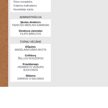
·
Rūnu komplekts
·
Galeonu kalkulators
·
Nomētātās kārtis
ADMINISTRĀCIJA
Skolas direktors
TADEUŠS MERLINS KAMINSKI
Direktora vietnieks
FILIPS BĀRLOVS
TORŅU VECĀKIE
Elšpūtis
MADELAINA SĀRA SKOTA
Grifidors
ŠELLIJS RODŽERSS
Kraukļanags
HERBERTS VILBURS
BJŪFORDS
Slīdenis
DARENS O’SALIVANS