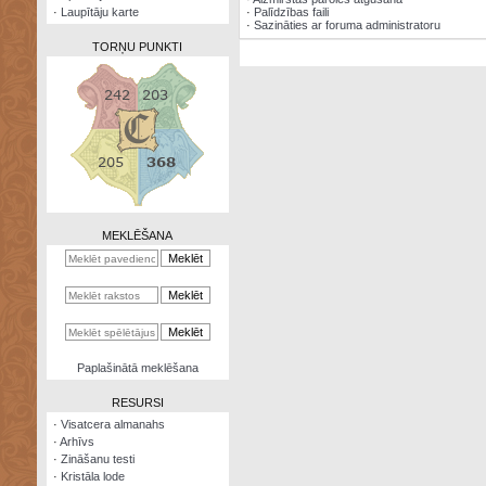
·
Laupītāju karte
·
Palīdzības faili
·
Sazināties ar foruma administratoru
TORŅU PUNKTI
Zināšanu
testi
Kristāla
lode
MEKLĒŠANA
Rūnu
komplekts
Galeonu
kalkulators
Nomētātās
Paplašinātā meklēšana
kārtis
RESURSI
·
Visatcera almanahs
·
Arhīvs
·
Zināšanu testi
·
Kristāla lode