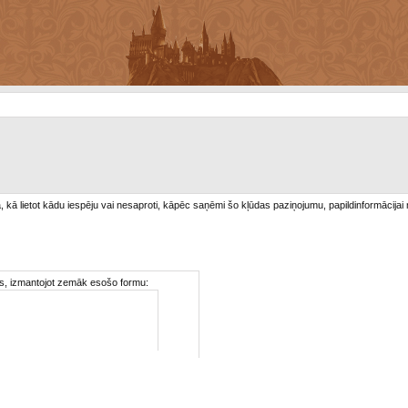
/a, kā lietot kādu iespēju vai nesaproti, kāpēc saņēmi šo kļūdas paziņojumu, papildinformācijai
ties, izmantojot zemāk esošo formu: