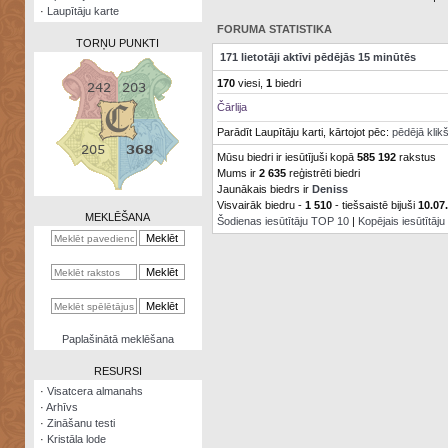
·
Laupītāju karte
FORUMA STATISTIKA
TORŅU PUNKTI
171 lietotāji aktīvi pēdējās 15 minūtēs
170
viesi,
1
biedri
Čārlija
Parādīt Laupītāju karti, kārtojot pēc:
pēdējā klik
Zināšanu
Mūsu biedri ir iesūtījuši kopā
585 192
rakstus
testi
Mums ir
2 635
reģistrēti biedri
Jaunākais biedrs ir
Deniss
Kristāla
Visvairāk biedru -
1 510
- tiešsaistē bijuši
10.07
lode
MEKLĒŠANA
Šodienas iesūtītāju TOP 10
|
Kopējais iesūtītāj
Rūnu
komplekts
Galeonu
kalkulators
Nomētātās
Paplašinātā meklēšana
kārtis
RESURSI
·
Visatcera almanahs
·
Arhīvs
·
Zināšanu testi
·
Kristāla lode