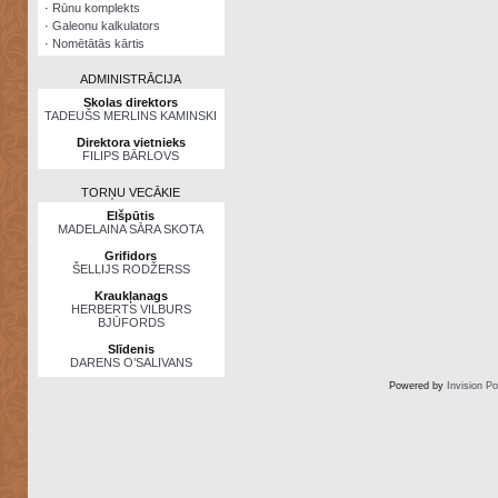
·
Rūnu komplekts
·
Galeonu kalkulators
·
Nomētātās kārtis
ADMINISTRĀCIJA
Skolas direktors
TADEUŠS MERLINS KAMINSKI
Direktora vietnieks
FILIPS BĀRLOVS
TORŅU VECĀKIE
Elšpūtis
MADELAINA SĀRA SKOTA
Grifidors
ŠELLIJS RODŽERSS
Kraukļanags
HERBERTS VILBURS
BJŪFORDS
Slīdenis
DARENS O’SALIVANS
Powered by
Invision P