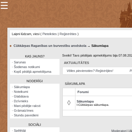
☰
×
Sarunu
pavediens
Laipni lūdzam, viesi (
Pieteikties
|
Reģistrēties
)
Manas
piezīmes
●
Cūkkārpas Raganības un burvestību arodskola
→ Sākumlapa
Grāmatzīmes
Sveiki! Tavs pēdējais apmeklējums bija 07.08.20
KAS JAUNS?
Šodienas
·
Sarunas
AKTUALITĀTES
notikumi
·
Šodienas notikumi
Vēlies pievienoties? Reģistrējies!
P
·
Kopš pēdējā apmeklējuma
Laupītāju
karte
NODERĪGI
SĀKUMLAPA
·
Sākumlapa
·
Noteikumi
Forumi
Visatcera
·
Glabātava
almanahs
◊
·
Dzīvnieks
Sākumlapa
I-Cūkkārpas sākumlapa.
·
Mani pēdējie raksti
Arhīvs
·
Grāmatzīmes
·
Stundu pavedieni
SOCIĀLI
·
Spēlētāji
Moderatori
|
Ak