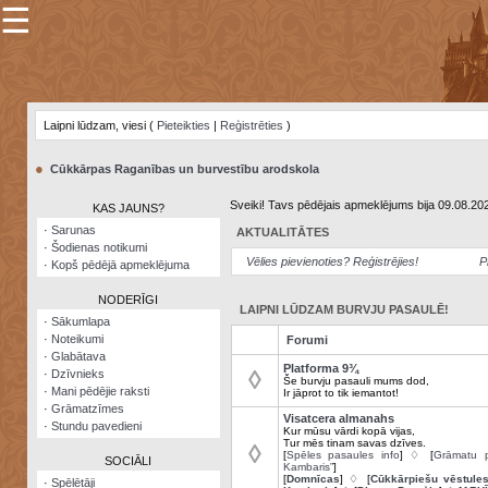
☰
×
Sarunu
pavediens
Laipni lūdzam, viesi (
Pieteikties
|
Reģistrēties
)
Manas
piezīmes
●
Cūkkārpas Raganības un burvestību arodskola
Grāmatzīmes
Sveiki! Tavs pēdējais apmeklējums bija 09.08.20
KAS JAUNS?
Šodienas
·
Sarunas
AKTUALITĀTES
notikumi
·
Šodienas notikumi
Vēlies pievienoties? Reģistrējies!
P
·
Kopš pēdējā apmeklējuma
Laupītāju
karte
NODERĪGI
LAIPNI LŪDZAM BURVJU PASAULĒ!
·
Sākumlapa
·
Noteikumi
Forumi
Visatcera
·
Glabātava
almanahs
Platforma 9¾
◊
·
Dzīvnieks
Še burvju pasauli mums dod,
·
Mani pēdējie raksti
Ir jāprot to tik iemantot!
Arhīvs
·
Grāmatzīmes
Visatcera almanahs
·
Stundu pavedieni
Kur mūsu vārdi kopā vijas,
Tur mēs tinam savas dzīves.
◊
[
Spēles pasaules info
] ♢ [
Grāmatu p
SOCIĀLI
Kambaris”
]
[
Domnīcas
] ♢ [
Cūkkārpiešu vēstule
·
Spēlētāji