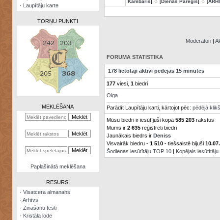
Kambaris
] ♢ [
Dienas Pareģis
] ♢ [
ARH
·
Laupītāju karte
TORŅU PUNKTI
Moderatori
|
Ak
FORUMA STATISTIKA
Zināšanu
178 lietotāji aktīvi pēdējās 15 minūtēs
testi
177
viesi,
1
biedri
Kristāla
Olga
lode
MEKLĒŠANA
Parādīt Laupītāju karti, kārtojot pēc:
pēdējā klik
Rūnu
Mūsu biedri ir iesūtījuši kopā
585 203
rakstus
komplekts
Mums ir
2 635
reģistrēti biedri
Jaunākais biedrs ir
Deniss
Galeonu
Visvairāk biedru -
1 510
- tiešsaistē bijuši
10.07
kalkulators
Šodienas iesūtītāju TOP 10
|
Kopējais iesūtītāj
Nomētātās
Paplašinātā meklēšana
kārtis
RESURSI
·
Visatcera almanahs
·
Arhīvs
·
Zināšanu testi
·
Kristāla lode