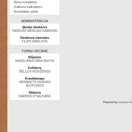
·
Rūnu komplekts
·
Galeonu kalkulators
·
Nomētātās kārtis
ADMINISTRĀCIJA
Skolas direktors
TADEUŠS MERLINS KAMINSKI
Direktora vietnieks
FILIPS BĀRLOVS
TORŅU VECĀKIE
Elšpūtis
MADELAINA SĀRA SKOTA
Grifidors
ŠELLIJS RODŽERSS
Kraukļanags
HERBERTS VILBURS
BJŪFORDS
Slīdenis
DARENS O’SALIVANS
Powered by
Invision P