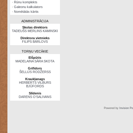
·
Rūnu komplekts
·
Galeonu kalkulators
·
Nomētātās kārtis
ADMINISTRĀCIJA
Skolas direktors
TADEUŠS MERLINS KAMINSKI
Direktora vietnieks
FILIPS BĀRLOVS
TORŅU VECĀKIE
Elšpūtis
MADELAINA SĀRA SKOTA
Grifidors
ŠELLIJS RODŽERSS
Kraukļanags
HERBERTS VILBURS
BJŪFORDS
Slīdenis
DARENS O’SALIVANS
Powered by
Invision P