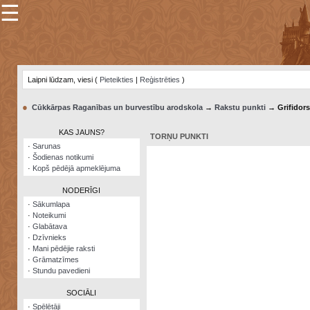
☰
×
Sarunu
pavediens
Laipni lūdzam, viesi (
Pieteikties
|
Reģistrēties
)
Manas
piezīmes
●
Cūkkārpas Raganības un burvestību arodskola
→
Rakstu punkti
→ Grifidors
Grāmatzīmes
KAS JAUNS?
TORŅU PUNKTI
Šodienas
·
Sarunas
notikumi
·
Šodienas notikumi
·
Kopš pēdējā apmeklējuma
Laupītāju
karte
NODERĪGI
·
Sākumlapa
·
Noteikumi
Visatcera
·
Glabātava
almanahs
·
Dzīvnieks
·
Mani pēdējie raksti
Arhīvs
·
Grāmatzīmes
·
Stundu pavedieni
SOCIĀLI
·
Spēlētāji