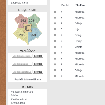
·
Laupītāju karte
Punkti
Skolēns
TORŅU PUNKTI
■
7
Mildreda
■
7
Mildreda
■
7
Džinija
■
6
Izija
Zināšanu
■
7
Džinija
testi
■
7
Džinija
Kristāla
■
7
Violeta
lode
MEKLĒŠANA
■
7
Mildreda
Rūnu
■
7
Mildreda
komplekts
■
7
Mildreda
Galeonu
■
7
Džinija
kalkulators
■
7
Mildreda
Nomētātās
Paplašinātā meklēšana
kārtis
RESURSI
·
Visatcera almanahs
·
Arhīvs
·
Zināšanu testi
·
Kristāla lode