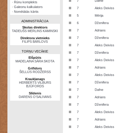
■
7
Dafne
·
Rūnu komplekts
·
Galeonu kalkulators
■
7
Aleks Deiviss
·
Nomētātās kārtis
■
5
Mērija
ADMINISTRĀCIJA
■
6
Dženifera
Skolas direktors
■
7
Adrians
TADEUŠS MERLINS KAMINSKI
■
7
Dženifera
Direktora vietnieks
FILIPS BĀRLOVS
■
7
Aleks Deiviss
TORŅU VECĀKIE
■
7
Dženifera
Elšpūtis
■
7
Aleks Deiviss
MADELAINA SĀRA SKOTA
■
7
Adrians
Grifidors
ŠELLIJS RODŽERSS
■
7
Aleks Deiviss
Kraukļanags
■
7
Dženifera
HERBERTS VILBURS
BJŪFORDS
■
7
Dafne
Slīdenis
■
DARENS O’SALIVANS
7
Adrians
■
7
Dženifera
■
7
Aleks Deiviss
■
7
Adrians
■
7
Aleks Deiviss