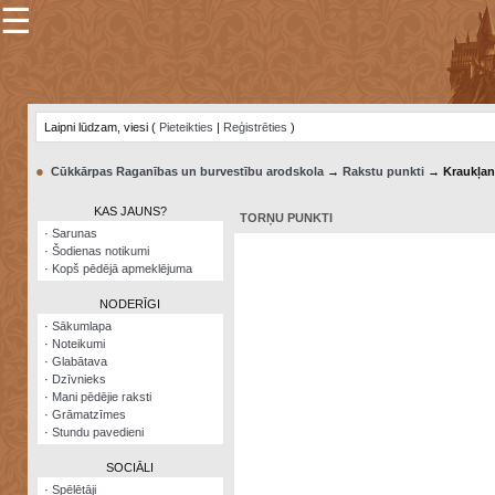
☰
×
Sarunu
pavediens
Laipni lūdzam, viesi (
Pieteikties
|
Reģistrēties
)
Manas
piezīmes
●
Cūkkārpas Raganības un burvestību arodskola
→
Rakstu punkti
→ Kraukļan
Grāmatzīmes
KAS JAUNS?
TORŅU PUNKTI
Šodienas
·
Sarunas
notikumi
·
Šodienas notikumi
·
Kopš pēdējā apmeklējuma
Laupītāju
karte
NODERĪGI
·
Sākumlapa
·
Noteikumi
Visatcera
·
Glabātava
almanahs
·
Dzīvnieks
·
Mani pēdējie raksti
Arhīvs
·
Grāmatzīmes
·
Stundu pavedieni
SOCIĀLI
·
Spēlētāji