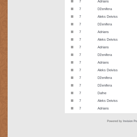
■
7
Adrians
■
7
Dženifera
■
7
Aleks Deiviss
■
7
Dženifera
■
7
Adrians
■
7
Aleks Deiviss
■
7
Adrians
■
7
Dženifera
■
7
Adrians
■
7
Aleks Deiviss
■
7
Dženifera
■
7
Dženifera
■
7
Dafne
■
7
Aleks Deiviss
■
7
Adrians
Powered by
Invision P