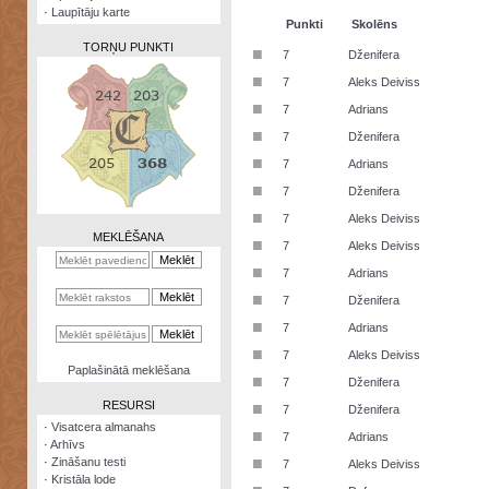
·
Laupītāju karte
Punkti
Skolēns
TORŅU PUNKTI
■
7
Dženifera
■
7
Aleks Deiviss
■
7
Adrians
■
7
Dženifera
Zināšanu
■
7
Adrians
testi
■
7
Dženifera
Kristāla
■
7
Aleks Deiviss
lode
MEKLĒŠANA
■
7
Aleks Deiviss
Rūnu
■
7
Adrians
komplekts
■
7
Dženifera
Galeonu
■
7
Adrians
kalkulators
■
7
Aleks Deiviss
Nomētātās
Paplašinātā meklēšana
■
kārtis
7
Dženifera
RESURSI
■
7
Dženifera
·
Visatcera almanahs
■
7
Adrians
·
Arhīvs
■
·
Zināšanu testi
7
Aleks Deiviss
·
Kristāla lode