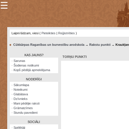
☰
×
Sarunu
pavediens
Laipni lūdzam, viesi (
Pieteikties
|
Reģistrēties
)
Manas
piezīmes
●
Cūkkārpas Raganības un burvestību arodskola
→
Rakstu punkti
→ Kraukļan
Grāmatzīmes
KAS JAUNS?
TORŅU PUNKTI
Šodienas
·
Sarunas
notikumi
·
Šodienas notikumi
·
Kopš pēdējā apmeklējuma
Laupītāju
karte
NODERĪGI
·
Sākumlapa
·
Noteikumi
Visatcera
·
Glabātava
almanahs
·
Dzīvnieks
·
Mani pēdējie raksti
Arhīvs
·
Grāmatzīmes
·
Stundu pavedieni
SOCIĀLI
·
Spēlētāji