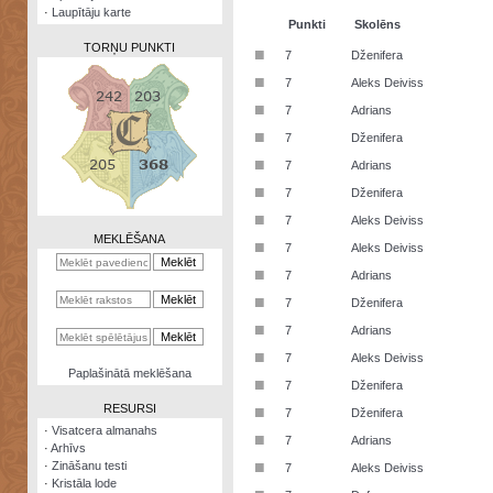
·
Laupītāju karte
Punkti
Skolēns
TORŅU PUNKTI
■
7
Dženifera
■
7
Aleks Deiviss
■
7
Adrians
■
7
Dženifera
Zināšanu
■
7
Adrians
testi
■
7
Dženifera
Kristāla
■
7
Aleks Deiviss
lode
MEKLĒŠANA
■
7
Aleks Deiviss
Rūnu
■
7
Adrians
komplekts
■
7
Dženifera
Galeonu
■
7
Adrians
kalkulators
■
7
Aleks Deiviss
Nomētātās
Paplašinātā meklēšana
■
kārtis
7
Dženifera
RESURSI
■
7
Dženifera
·
Visatcera almanahs
■
7
Adrians
·
Arhīvs
■
·
Zināšanu testi
7
Aleks Deiviss
·
Kristāla lode