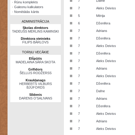
■
7
Dafne
·
Rūnu komplekts
·
Galeonu kalkulators
■
7
Aleks Deiviss
·
Nomētātās kārtis
■
5
Mērija
ADMINISTRĀCIJA
■
6
Dženifera
Skolas direktors
■
7
Adrians
TADEUŠS MERLINS KAMINSKI
■
7
Dženifera
Direktora vietnieks
FILIPS BĀRLOVS
■
7
Aleks Deiviss
TORŅU VECĀKIE
■
7
Dženifera
Elšpūtis
■
7
Aleks Deiviss
MADELAINA SĀRA SKOTA
■
7
Adrians
Grifidors
ŠELLIJS RODŽERSS
■
7
Aleks Deiviss
Kraukļanags
■
7
Dženifera
HERBERTS VILBURS
BJŪFORDS
■
7
Dafne
Slīdenis
■
DARENS O’SALIVANS
7
Adrians
■
7
Dženifera
■
7
Aleks Deiviss
■
7
Adrians
■
7
Aleks Deiviss