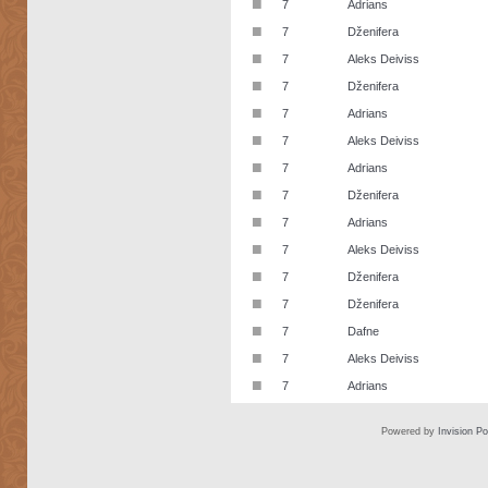
■
7
Adrians
■
7
Dženifera
■
7
Aleks Deiviss
■
7
Dženifera
■
7
Adrians
■
7
Aleks Deiviss
■
7
Adrians
■
7
Dženifera
■
7
Adrians
■
7
Aleks Deiviss
■
7
Dženifera
■
7
Dženifera
■
7
Dafne
■
7
Aleks Deiviss
■
7
Adrians
Powered by
Invision P