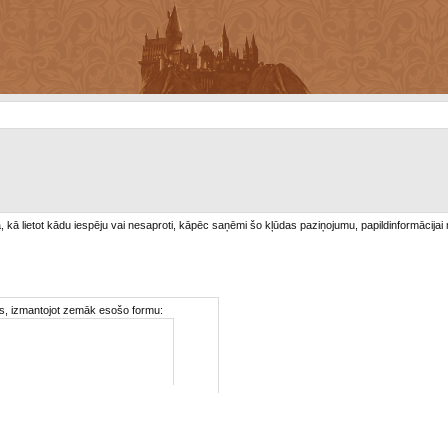
/a, kā lietot kādu iespēju vai nesaproti, kāpēc saņēmi šo kļūdas paziņojumu, papildinformācijai
ties, izmantojot zemāk esošo formu: