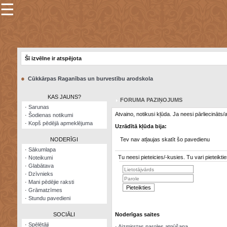
☰
×
Sarunu
pavediens
Šī izvēlne ir atspējota
Manas
piezīmes
●
Cūkkārpas Raganības un burvestību arodskola
Grāmatzīmes
KAS JAUNS?
FORUMA PAZIŅOJUMS
Šodienas
·
Sarunas
notikumi
Atvaino, notikusi kļūda. Ja neesi pārliecināts
·
Šodienas notikumi
·
Kopš pēdējā apmeklējuma
Uzrādītā kļūda bija:
Laupītāju
karte
NODERĪGI
Tev nav atļaujas skatīt šo pavedienu
·
Sākumlapa
Tu neesi pieteicies/-kusies. Tu vari pieteik
·
Noteikumi
Visatcera
·
Glabātava
almanahs
·
Dzīvnieks
·
Mani pēdējie raksti
Arhīvs
·
Grāmatzīmes
·
Stundu pavedieni
SOCIĀLI
Noderīgas saites
·
Spēlētāji
·
Aizmirstas paroles atgūšana