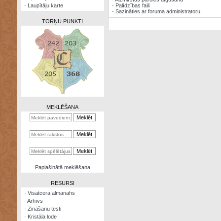
·
Laupītāju karte
·
Palīdzības faili
·
Sazināties ar foruma administratoru
TORŅU PUNKTI
Zināšanu
testi
Kristāla
lode
MEKLĒŠANA
Rūnu
komplekts
Galeonu
kalkulators
Nomētātās
Paplašinātā meklēšana
kārtis
RESURSI
·
Visatcera almanahs
·
Arhīvs
·
Zināšanu testi
·
Kristāla lode