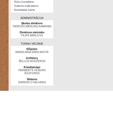
·
Rūnu komplekts
·
Galeonu kalkulators
·
Nomētātās kārtis
ADMINISTRĀCIJA
Skolas direktors
TADEUŠS MERLINS KAMINSKI
Direktora vietnieks
FILIPS BĀRLOVS
TORŅU VECĀKIE
Elšpūtis
MADELAINA SĀRA SKOTA
Grifidors
ŠELLIJS RODŽERSS
Kraukļanags
HERBERTS VILBURS
BJŪFORDS
Slīdenis
DARENS O’SALIVANS