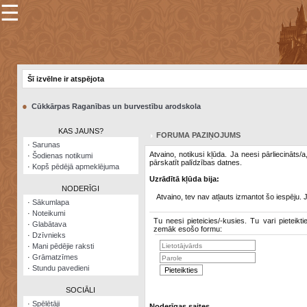
☰
×
Sarunu
pavediens
Šī izvēlne ir atspējota
Manas
piezīmes
●
Cūkkārpas Raganības un burvestību arodskola
Grāmatzīmes
KAS JAUNS?
FORUMA PAZIŅOJUMS
Šodienas
·
Sarunas
notikumi
Atvaino, notikusi kļūda. Ja neesi pārliecināts/
·
Šodienas notikumi
pārskatīt palīdzības datnes.
·
Kopš pēdējā apmeklējuma
Laupītāju
Uzrādītā kļūda bija:
karte
NODERĪGI
Atvaino, tev nav atļauts izmantot šo iespēju. 
·
Sākumlapa
·
Noteikumi
Visatcera
Tu neesi pieteicies/-kusies. Tu vari pieteikti
·
Glabātava
almanahs
zemāk esošo formu:
·
Dzīvnieks
·
Mani pēdējie raksti
Arhīvs
·
Grāmatzīmes
·
Stundu pavedieni
SOCIĀLI
·
Spēlētāji
Noderīgas saites