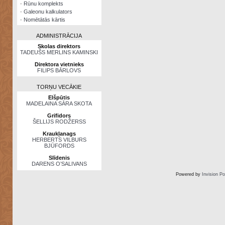
·
Rūnu komplekts
·
Galeonu kalkulators
·
Nomētātās kārtis
ADMINISTRĀCIJA
Skolas direktors
TADEUŠS MERLINS KAMINSKI
Direktora vietnieks
FILIPS BĀRLOVS
TORŅU VECĀKIE
Elšpūtis
MADELAINA SĀRA SKOTA
Grifidors
ŠELLIJS RODŽERSS
Kraukļanags
HERBERTS VILBURS
BJŪFORDS
Slīdenis
DARENS O’SALIVANS
Powered by
Invision P