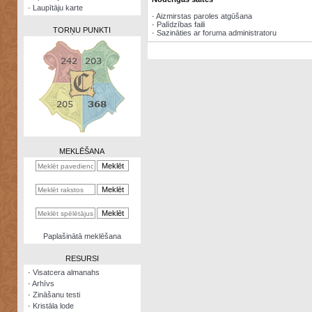
·
Laupītāju karte
·
Aizmirstas paroles atgūšana
·
Palīdzības faili
TORŅU PUNKTI
·
Sazināties ar foruma administratoru
Zināšanu
testi
Kristāla
lode
MEKLĒŠANA
Rūnu
komplekts
Galeonu
kalkulators
Nomētātās
Paplašinātā meklēšana
kārtis
RESURSI
·
Visatcera almanahs
·
Arhīvs
·
Zināšanu testi
·
Kristāla lode