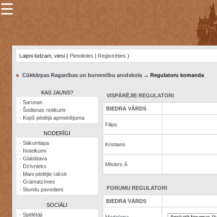
☰
×
Sarunu
pavediens
Laipni lūdzam, viesi (
Pieteikties
|
Reģistrēties
)
Manas
piezīmes
●
Cūkkārpas Raganības un burvestību arodskola
→ Regulatoru komanda
Grāmatzīmes
KAS JAUNS?
VISPĀRĒJIE REGULATORI
Šodienas
·
Sarunas
notikumi
BIEDRA VĀRDS
·
Šodienas notikumi
·
Kopš pēdējā apmeklējuma
Laupītāju
Filips
karte
NODERĪGI
·
Sākumlapa
Kristians
·
Noteikumi
Visatcera
·
Glabātava
almanahs
Misters Ā
·
Dzīvnieks
·
Mani pēdējie raksti
Arhīvs
·
Grāmatzīmes
FORUMU REGULATORI
·
Stundu pavedieni
BIEDRA VĀRDS
SOCIĀLI
·
Spēlētāji