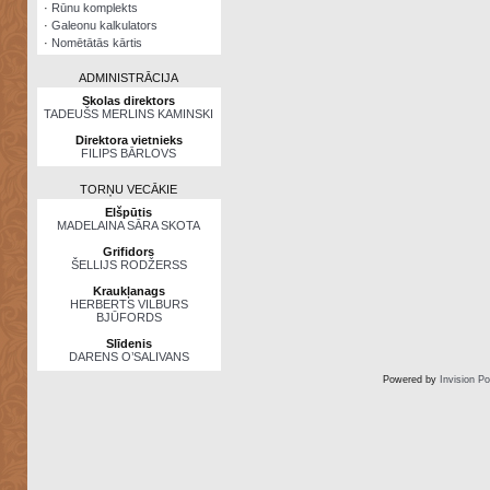
·
Rūnu komplekts
·
Galeonu kalkulators
·
Nomētātās kārtis
ADMINISTRĀCIJA
Skolas direktors
TADEUŠS MERLINS KAMINSKI
Direktora vietnieks
FILIPS BĀRLOVS
TORŅU VECĀKIE
Elšpūtis
MADELAINA SĀRA SKOTA
Grifidors
ŠELLIJS RODŽERSS
Kraukļanags
HERBERTS VILBURS
BJŪFORDS
Slīdenis
DARENS O’SALIVANS
Powered by
Invision P