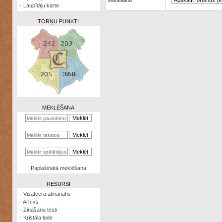
Madelaina
·
Laupītāju karte
TORŅU PUNKTI
Zināšanu
testi
Kristāla
lode
MEKLĒŠANA
Rūnu
komplekts
Galeonu
kalkulators
Nomētātās
Paplašinātā meklēšana
kārtis
RESURSI
·
Visatcera almanahs
·
Arhīvs
·
Zināšanu testi
·
Kristāla lode