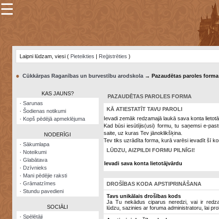
☰
×
Sarunu
pavediens
Laipni lūdzam, viesi (
Pieteikties
|
Reģistrēties
)
Manas
piezīmes
●
Cūkkārpas Raganības un burvestību arodskola
→ Pazaudētas paroles forma
Grāmatzīmes
KAS JAUNS?
PAZAUDĒTAS PAROLES FORMA
Šodienas
·
Sarunas
notikumi
KĀ ATIESTATĪT TAVU PAROLI
·
Šodienas notikumi
Ievadi zemāk redzamajā laukā sava konta lietotā
·
Kopš pēdējā apmeklējuma
Laupītāju
Kad būsi iesūtījis(usi) formu, tu saņemsi e-pas
karte
saite, uz kuras Tev jānoklikšķina.
NODERĪGI
Tev tiks uzrādīta forma, kurā varēsi ievadīt šī ko
·
Sākumlapa
LŪDZU, AIZPILDI FORMU PILNĪGI!
·
Noteikumi
Visatcera
·
Glabātava
almanahs
Ievadi sava konta lietotājvārdu
·
Dzīvnieks
·
Mani pēdējie raksti
Arhīvs
·
Grāmatzīmes
DROŠĪBAS KODA APSTIPRINĀŠANA
·
Stundu pavedieni
Tavs unikālais drošības kods
Ja Tu nekādus ciparus neredzi, vai ir redzami
SOCIĀLI
lūdzu, sazinies ar foruma administratoru, lai pro
·
Spēlētāji