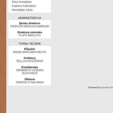
·
Rūnu komplekts
·
Galeonu kalkulators
·
Nomētātās kārtis
ADMINISTRĀCIJA
Skolas direktors
TADEUŠS MERLINS KAMINSKI
Direktora vietnieks
FILIPS BĀRLOVS
TORŅU VECĀKIE
Elšpūtis
MADELAINA SĀRA SKOTA
Grifidors
ŠELLIJS RODŽERSS
Kraukļanags
HERBERTS VILBURS
BJŪFORDS
Slīdenis
DARENS O’SALIVANS
Powered by
Invision P