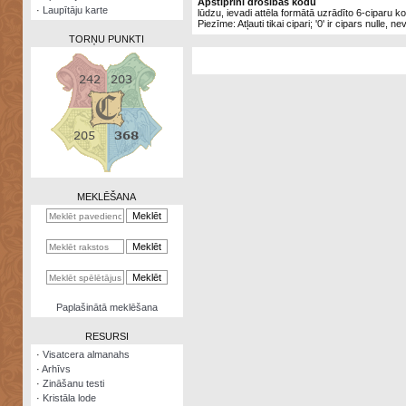
Apstiprini drošības kodu
·
Laupītāju karte
lūdzu, ievadi attēla formātā uzrādīto 6-ciparu k
Piezīme: Atļauti tikai cipari; '0' ir cipars nulle, ne
TORŅU PUNKTI
Zināšanu
testi
Kristāla
lode
MEKLĒŠANA
Rūnu
komplekts
Galeonu
kalkulators
Nomētātās
Paplašinātā meklēšana
kārtis
RESURSI
·
Visatcera almanahs
·
Arhīvs
·
Zināšanu testi
·
Kristāla lode