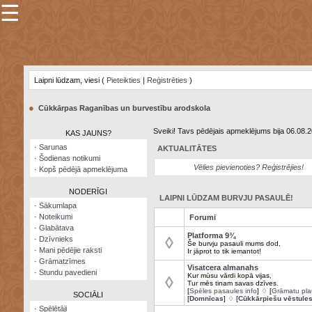
☰
×
Sarunu
pavediens
Laipni lūdzam, viesi (
Pieteikties
|
Reģistrēties
)
Manas
piezīmes
●
Cūkkārpas Raganības un burvestību arodskola
Grāmatzīmes
Sveiki! Tavs pēdējais apmeklējums bija 06.08.
KAS JAUNS?
Šodienas
·
Sarunas
AKTUALITĀTES
notikumi
·
Šodienas notikumi
Vēlies pievienoties? Reģistrējies!
·
Kopš pēdējā apmeklējuma
Laupītāju
karte
NODERĪGI
LAIPNI LŪDZAM BURVJU PASAULĒ!
·
Sākumlapa
·
Noteikumi
Forumi
Visatcera
·
Glabātava
almanahs
Platforma 9¾
◊
·
Dzīvnieks
Še burvju pasauli mums dod,
·
Mani pēdējie raksti
Ir jāprot to tik iemantot!
Arhīvs
·
Grāmatzīmes
Visatcera almanahs
·
Stundu pavedieni
Kur mūsu vārdi kopā vijas,
◊
Tur mēs tinam savas dzīves.
[
Spēles pasaules info
] ♢ [
Grāmatu pla
SOCIĀLI
[
Domnīcas
] ♢ [
Cūkkārpiešu vēstule
·
Spēlētāji