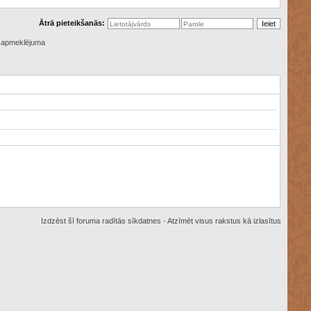
Ātrā pieteikšanās:
ā apmeklējuma
Izdzēst šī foruma radītās sīkdatnes
·
Atzīmēt visus rakstus kā izlasītus