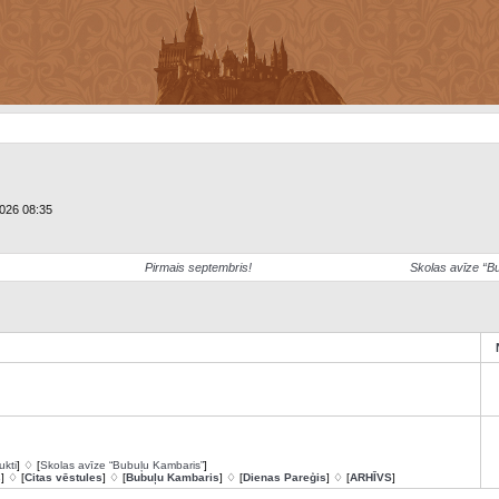
2026 08:35
Pirmais septembris!
Skolas avīze “B
ukti
] ♢ [
Skolas avīze “Bubuļu Kambaris”
]
s
] ♢ [
Citas vēstules
] ♢ [
Bubuļu Kambaris
] ♢ [
Dienas Pareģis
] ♢ [
ARHĪVS
]