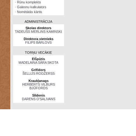
·
Rūnu komplekts
·
Galeonu kalkulators
·
Nomētātās kārtis
ADMINISTRĀCIJA
Skolas direktors
TADEUŠS MERLINS KAMINSKI
Direktora vietnieks
FILIPS BĀRLOVS
TORŅU VECĀKIE
Elšpūtis
MADELAINA SĀRA SKOTA
Grifidors
ŠELLIJS RODŽERSS
Kraukļanags
HERBERTS VILBURS
BJŪFORDS
Slīdenis
DARENS O’SALIVANS