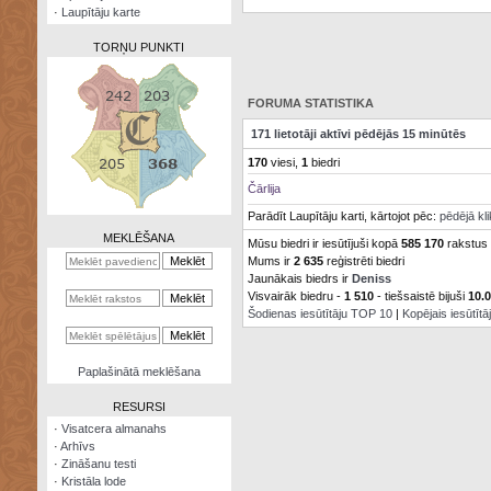
·
Laupītāju karte
TORŅU PUNKTI
FORUMA STATISTIKA
171 lietotāji aktīvi pēdējās 15 minūtēs
Zināšanu
170
viesi,
1
biedri
testi
Čārlija
Kristāla
Parādīt Laupītāju karti, kārtojot pēc:
pēdējā kl
lode
MEKLĒŠANA
Mūsu biedri ir iesūtījuši kopā
585 170
rakstus
Mums ir
2 635
reģistrēti biedri
Rūnu
komplekts
Jaunākais biedrs ir
Deniss
Visvairāk biedru -
1 510
- tiešsaistē bijuši
10.
Šodienas iesūtītāju TOP 10
|
Kopējais iesūtīt
Galeonu
kalkulators
Nomētātās
Paplašinātā meklēšana
kārtis
RESURSI
·
Visatcera almanahs
·
Arhīvs
·
Zināšanu testi
·
Kristāla lode