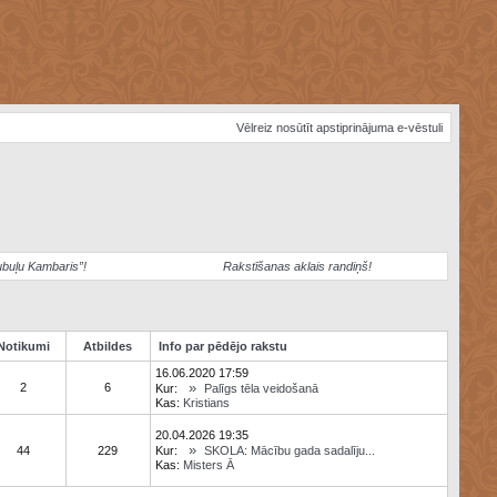
Vēlreiz nosūtīt apstiprinājuma e-vēstuli
ubuļu Kambaris”!
Rakstīšanas aklais randiņš!
Notikumi
Atbildes
Info par pēdējo rakstu
16.06.2020 17:59
»
2
6
Kur:
Palīgs tēla veidošanā
Kas:
Kristians
20.04.2026 19:35
»
44
229
Kur:
SKOLA: Mācību gada sadalīju...
Kas:
Misters Ā