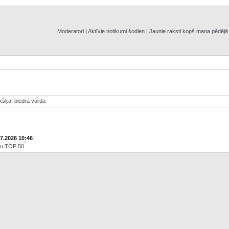
Moderatori
|
Aktīvie notikumi šodien
|
Jaunie raksti kopš mana pēdēj
ikšķa
,
biedra vārda
07.2026 10:46
āju TOP 50