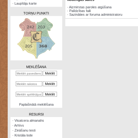
·
Laupītāju karte
·
Aizmirstas paroles atgūšana
·
Palīdzības faili
TORŅU PUNKTI
·
Sazināties ar foruma administratoru
Zināšanu
testi
Kristāla
lode
MEKLĒŠANA
Rūnu
komplekts
Galeonu
kalkulators
Nomētātās
Paplašinātā meklēšana
kārtis
RESURSI
·
Visatcera almanahs
·
Arhīvs
·
Zināšanu testi
·
Kristāla lode