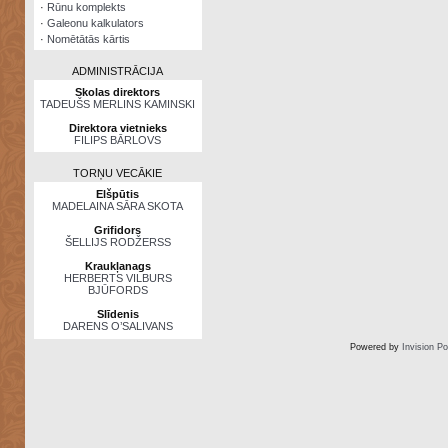
·
Rūnu komplekts
·
Galeonu kalkulators
·
Nomētātās kārtis
ADMINISTRĀCIJA
Skolas direktors
TADEUŠS MERLINS KAMINSKI
Direktora vietnieks
FILIPS BĀRLOVS
TORŅU VECĀKIE
Elšpūtis
MADELAINA SĀRA SKOTA
Grifidors
ŠELLIJS RODŽERSS
Kraukļanags
HERBERTS VILBURS
BJŪFORDS
Slīdenis
DARENS O’SALIVANS
Powered by
Invision P