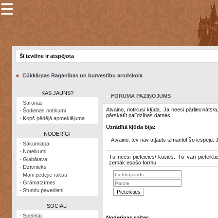
☰
×
Sarunu
pavediens
Šī izvēlne ir atspējota
Manas
piezīmes
●
Cūkkārpas Raganības un burvestību arodskola
Grāmatzīmes
KAS JAUNS?
FORUMA PAZIŅOJUMS
Šodienas
·
Sarunas
notikumi
Atvaino, notikusi kļūda. Ja neesi pārliecināts/
·
Šodienas notikumi
pārskatīt palīdzības datnes.
·
Kopš pēdējā apmeklējuma
Laupītāju
Uzrādītā kļūda bija:
karte
NODERĪGI
Atvaino, tev nav atļauts izmantot šo iespēju. 
·
Sākumlapa
·
Noteikumi
Visatcera
Tu neesi pieteicies/-kusies. Tu vari pieteikti
·
Glabātava
almanahs
zemāk esošo formu:
·
Dzīvnieks
·
Mani pēdējie raksti
Arhīvs
·
Grāmatzīmes
·
Stundu pavedieni
SOCIĀLI
·
Spēlētāji
Noderīgas saites