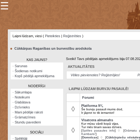
☰
×
Sarunu
pavediens
Laipni lūdzam, viesi (
Pieteikties
|
Reģistrēties
)
Manas
piezīmes
●
Cūkkārpas Raganības un burvestību arodskola
Grāmatzīmes
Sveiki! Tavs pēdējais apmeklējums bija 07.08.20
KAS JAUNS?
Šodienas
·
Sarunas
AKTUALITĀTES
notikumi
·
Šodienas notikumi
Vēlies pievienoties? Reģistrējies!
P
·
Kopš pēdējā apmeklējuma
Laupītāju
karte
NODERĪGI
LAIPNI LŪDZAM BURVJU PASAULĒ!
·
Sākumlapa
·
Noteikumi
Forumi
Visatcera
·
Glabātava
almanahs
Platforma 9¾
◊
·
Dzīvnieks
Še burvju pasauli mums dod,
·
Mani pēdējie raksti
Ir jāprot to tik iemantot!
Arhīvs
·
Grāmatzīmes
Visatcera almanahs
·
Stundu pavedieni
Kur mūsu vārdi kopā vijas,
Tur mēs tinam savas dzīves.
◊
[
Spēles pasaules info
] ♢ [
Grāmatu p
SOCIĀLI
Kambaris”
]
[
Domnīcas
] ♢ [
Cūkkārpiešu vēstule
·
Spēlētāji