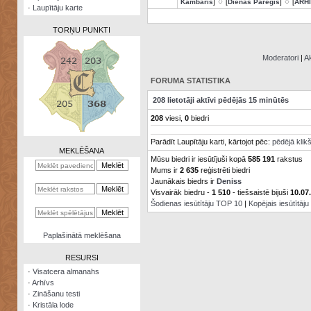
Kambaris
] ♢ [
Dienas Pareģis
] ♢ [
ARH
·
Laupītāju karte
TORŅU PUNKTI
Moderatori
|
Ak
FORUMA STATISTIKA
Zināšanu
208 lietotāji aktīvi pēdējās 15 minūtēs
testi
208
viesi,
0
biedri
Kristāla
Parādīt Laupītāju karti, kārtojot pēc:
pēdējā klik
lode
MEKLĒŠANA
Mūsu biedri ir iesūtījuši kopā
585 191
rakstus
Rūnu
Mums ir
2 635
reģistrēti biedri
komplekts
Jaunākais biedrs ir
Deniss
Visvairāk biedru -
1 510
- tiešsaistē bijuši
10.07
Galeonu
Šodienas iesūtītāju TOP 10
|
Kopējais iesūtītāj
kalkulators
Nomētātās
Paplašinātā meklēšana
kārtis
RESURSI
·
Visatcera almanahs
·
Arhīvs
·
Zināšanu testi
·
Kristāla lode