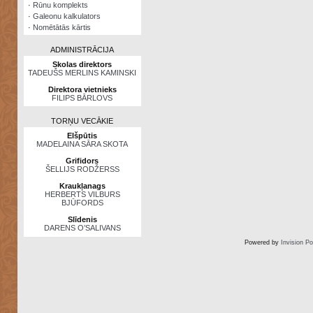
·
Rūnu komplekts
·
Galeonu kalkulators
·
Nomētātās kārtis
ADMINISTRĀCIJA
Skolas direktors
TADEUŠS MERLINS KAMINSKI
Direktora vietnieks
FILIPS BĀRLOVS
TORŅU VECĀKIE
Elšpūtis
MADELAINA SĀRA SKOTA
Grifidors
ŠELLIJS RODŽERSS
Kraukļanags
HERBERTS VILBURS
BJŪFORDS
Slīdenis
DARENS O’SALIVANS
Powered by
Invision P