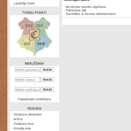
·
Laupītāju karte
·
Aizmirstas paroles atgūšana
·
Palīdzības faili
TORŅU PUNKTI
·
Sazināties ar foruma administratoru
Zināšanu
testi
Kristāla
lode
MEKLĒŠANA
Rūnu
komplekts
Galeonu
kalkulators
Nomētātās
Paplašinātā meklēšana
kārtis
RESURSI
·
Visatcera almanahs
·
Arhīvs
·
Zināšanu testi
·
Kristāla lode