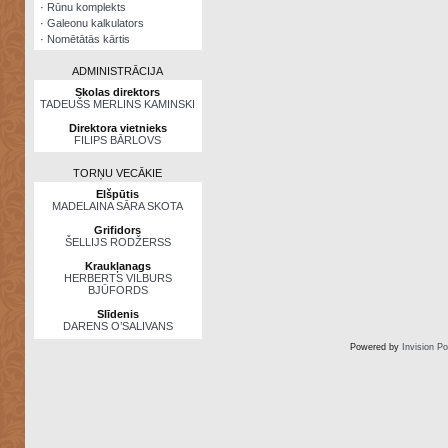
·
Rūnu komplekts
·
Galeonu kalkulators
·
Nomētātās kārtis
ADMINISTRĀCIJA
Skolas direktors
TADEUŠS MERLINS KAMINSKI
Direktora vietnieks
FILIPS BĀRLOVS
TORŅU VECĀKIE
Elšpūtis
MADELAINA SĀRA SKOTA
Grifidors
ŠELLIJS RODŽERSS
Kraukļanags
HERBERTS VILBURS
BJŪFORDS
Slīdenis
DARENS O’SALIVANS
Powered by
Invision P