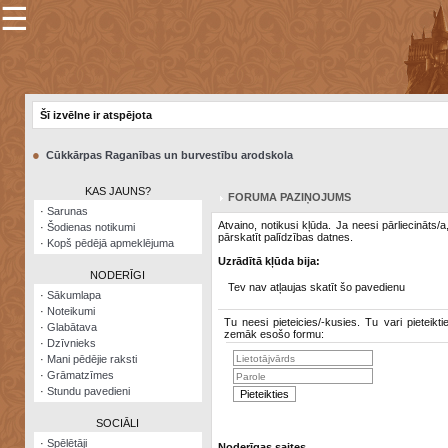
☰
×
Sarunu
pavediens
Šī izvēlne ir atspējota
Manas
piezīmes
●
Cūkkārpas Raganības un burvestību arodskola
Grāmatzīmes
KAS JAUNS?
FORUMA PAZIŅOJUMS
Šodienas
·
Sarunas
notikumi
Atvaino, notikusi kļūda. Ja neesi pārliecināts/
·
Šodienas notikumi
pārskatīt palīdzības datnes.
·
Kopš pēdējā apmeklējuma
Laupītāju
Uzrādītā kļūda bija:
karte
NODERĪGI
Tev nav atļaujas skatīt šo pavedienu
·
Sākumlapa
·
Noteikumi
Visatcera
Tu neesi pieteicies/-kusies. Tu vari pieteikti
·
Glabātava
almanahs
zemāk esošo formu:
·
Dzīvnieks
·
Mani pēdējie raksti
Arhīvs
·
Grāmatzīmes
·
Stundu pavedieni
SOCIĀLI
·
Spēlētāji
Noderīgas saites