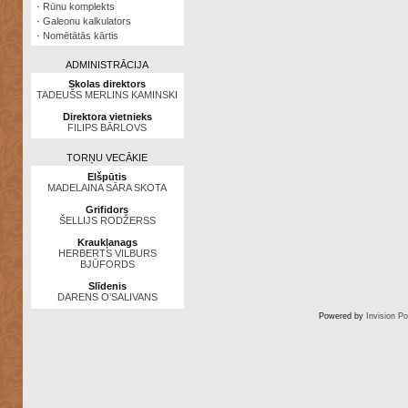
·
Rūnu komplekts
·
Galeonu kalkulators
·
Nomētātās kārtis
ADMINISTRĀCIJA
Skolas direktors
TADEUŠS MERLINS KAMINSKI
Direktora vietnieks
FILIPS BĀRLOVS
TORŅU VECĀKIE
Elšpūtis
MADELAINA SĀRA SKOTA
Grifidors
ŠELLIJS RODŽERSS
Kraukļanags
HERBERTS VILBURS
BJŪFORDS
Slīdenis
DARENS O’SALIVANS
Powered by
Invision P