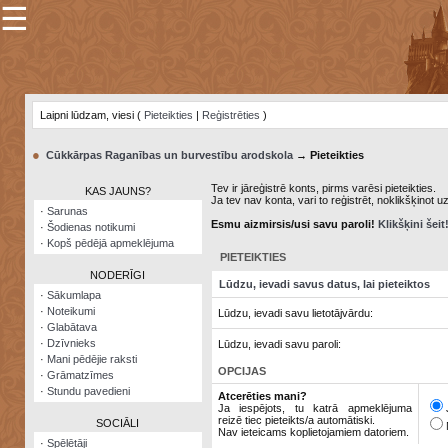
☰
×
Sarunu
pavediens
Laipni lūdzam, viesi (
Pieteikties
|
Reģistrēties
)
Manas
piezīmes
●
Cūkkārpas Raganības un burvestību arodskola
→ Pieteikties
Grāmatzīmes
Tev ir jāreģistrē konts, pirms varēsi pieteikties.
KAS JAUNS?
Ja tev nav konta, vari to reģistrēt, noklikšķinot u
Šodienas
·
Sarunas
notikumi
Esmu aizmirsis/usi savu paroli!
Klikšķini šeit
·
Šodienas notikumi
·
Kopš pēdējā apmeklējuma
Laupītāju
PIETEIKTIES
karte
NODERĪGI
Lūdzu, ievadi savus datus, lai pieteiktos
·
Sākumlapa
·
Noteikumi
Lūdzu, ievadi savu lietotājvārdu:
Visatcera
·
Glabātava
almanahs
·
Dzīvnieks
Lūdzu, ievadi savu paroli:
·
Mani pēdējie raksti
Arhīvs
OPCIJAS
·
Grāmatzīmes
·
Stundu pavedieni
Atcerēties mani?
Ja iespējots, tu katrā apmeklējuma
reizē tiec pieteikts/a automātiski.
SOCIĀLI
Nav ieteicams koplietojamiem datoriem.
·
Spēlētāji