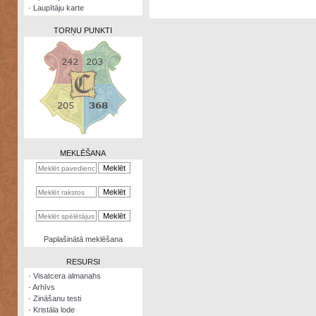
·
Laupītāju karte
TORŅU PUNKTI
Zināšanu
testi
Kristāla
lode
MEKLĒŠANA
Rūnu
komplekts
Galeonu
kalkulators
Nomētātās
Paplašinātā meklēšana
kārtis
RESURSI
·
Visatcera almanahs
·
Arhīvs
·
Zināšanu testi
·
Kristāla lode