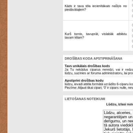
Kāds ir tava tēla iecienītākais našķis no
piedāvātajiem?
Kurš tornis, tavuprāt, vislabāk atbilstu
tavam tēlam?
DROŠĪBAS KODA APSTIPRINĀŠANA
Tavs unikālais drošības kods
Ja Tu nekādus ciparus neredzi, vai ir redzami
lūdzu, sazinies ar foruma administratoru, lai pro
Apstiprini drošības kodu
lūdzu, ievadi attēla formātā uzrādīto 6-ciparu k
Piezīme: Atļauti tikai cipari; '0' ir cipars nulle, ne
LIETOŠANAS NOTEIKUMI
Lūdzu, izlasi not