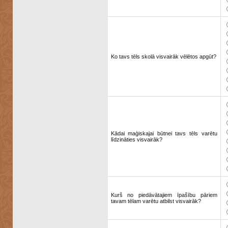
Ko tavs tēls skolā visvairāk vēlētos apgūt?
Kādai maģiskajai būtnei tavs tēls varētu
līdzināties visvairāk?
Kurš no piedāvātajiem īpašību pāriem
tavam tēlam varētu atbilst visvairāk?