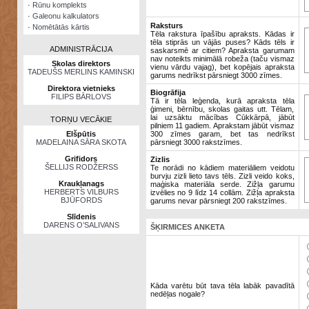
·
Rūnu komplekts
·
Galeonu kalkulators
Raksturs
·
Nomētātās kārtis
Tēla rakstura īpašību apraksts. Kādas ir
tēla stiprās un vājās puses? Kāds tēls ir
ADMINISTRĀCIJA
saskarsmē ar citiem? Apraksta garumam
nav noteikts minimālā robeža (taču vismaz
Skolas direktors
vienu vārdu vajag), bet kopējais apraksta
TADEUŠS MERLINS KAMINSKI
garums nedrīkst pārsniegt 3000 zīmes.
Direktora vietnieks
Biogrāfija
FILIPS BĀRLOVS
Tā ir tēla leģenda, kurā apraksta tēla
ģimeni, bērnību, skolas gaitas utt. Tēlam,
lai uzsāktu mācības Cūkkārpā, jābūt
TORŅU VECĀKIE
pilniem 11 gadiem. Aprakstam jābūt vismaz
Elšpūtis
300 zīmes garam, bet tas nedrīkst
MADELAINA SĀRA SKOTA
pārsniegt 3000 rakstzīmes.
Grifidors
Zizlis
ŠELLIJS RODŽERSS
Te norādi no kādiem materiāliem veidotu
burvju zizli lieto tavs tēls. Zizli veido koks,
Kraukļanags
maģiska materiāla serde. Zižļa garumu
HERBERTS VILBURS
izvēlies no 9 līdz 14 collām. Zižļa apraksta
BJŪFORDS
garums nevar pārsniegt 200 rakstzīmes.
Slīdenis
DARENS O’SALIVANS
ŠĶIRMICES ANKETA
Kāda varētu būt tava tēla labāk pavadītā
nedēļas nogale?