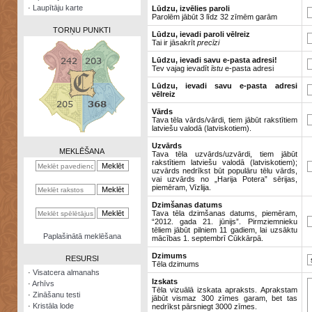
·
Laupītāju karte
Lūdzu, izvēlies paroli
Parolēm jābūt 3 līdz 32 zīmēm garām
TORŅU PUNKTI
Lūdzu, ievadi paroli vēlreiz
Tai ir jāsakrīt
precīzi
Lūdzu, ievadi savu e-pasta adresi!
Tev vajag ievadīt
īstu
e-pasta adresi
Lūdzu, ievadi savu e-pasta adresi
vēlreiz
Zināšanu
testi
Vārds
Tava tēla vārds/vārdi, tiem jābūt rakstītiem
latviešu valodā (latviskotiem).
Kristāla
lode
Uzvārds
MEKLĒŠANA
Tava tēla uzvārds/uzvārdi, tiem jābūt
rakstītiem latviešu valodā (latviskotiem);
Rūnu
uzvārds nedrīkst būt populāru tēlu vārds,
komplekts
vai uzvārds no „Harija Potera” sērijas,
piemēram, Vīzlija.
Galeonu
Dzimšanas datums
kalkulators
Tava tēla dzimšanas datums, piemēram,
“2012. gada 21. jūnijs”. Pirmziemnieku
tēliem jābūt pilniem 11 gadiem, lai uzsāktu
Nomētātās
Paplašinātā meklēšana
mācības 1. septembrī Cūkkārpā.
kārtis
Dzimums
RESURSI
Tēla dzimums
·
Visatcera almanahs
Izskats
·
Arhīvs
Tēla vizuālā izskata apraksts. Aprakstam
·
Zināšanu testi
jābūt vismaz 300 zīmes garam, bet tas
·
Kristāla lode
nedrīkst pārsniegt 3000 zīmes.