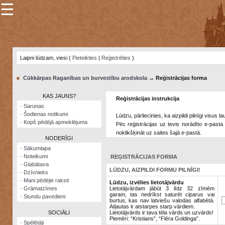
☰
×
Sarunu
pavediens
Laipni lūdzam, viesi (
Pieteikties
|
Reģistrēties
)
Manas
piezīmes
●
Cūkkārpas Raganības un burvestību arodskola
→ Reģistrācijas forma
Grāmatzīmes
KAS JAUNS?
Reģistrācijas instrukcija
Šodienas
·
Sarunas
notikumi
·
Šodienas notikumi
Lūdzu, pārliecinies, ka aizpildi pilnīgi visus 
·
Kopš pēdējā apmeklējuma
Pēc reģistrācijas uz tevis norādīto e-pasta 
Laupītāju
noklikšķināt uz saites šajā e-pastā.
karte
NODERĪGI
·
Sākumlapa
·
Noteikumi
REĢISTRĀCIJAS FORMA
Visatcera
·
Glabātava
almanahs
LŪDZU, AIZPILDI FORMU PILNĪGI!
·
Dzīvnieks
·
Mani pēdējie raksti
Arhīvs
Lūdzu, izvēlies lietotājvārdu
·
Grāmatzīmes
Lietotājvārdam jābūt 3 līdz 32 zīmēm
garam, tas nedrīkst saturēt ciparus vai
·
Stundu pavedieni
burtus, kas nav latviešu valodas alfabētā.
Atļautas ir atstarpes starp vārdiem.
SOCIĀLI
Lietotājvārds ir tava tēla vārds un uzvārds!
Piemēri: “Kristians”, “Flēra Goldinga”.
·
Spēlētāji