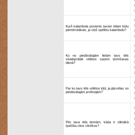
Kurš kalambola postenis tavam tēlam būtu
piemērotākais, ja viņš spēlētu kalambolu?
Ko no piedāvātajām lietām tavs tēls
vislabprātāk vēlētos saņem dzimšanas
dienā?
Par ko tavs tēls vēlētos kļūt, ja jāizvēlas no
piedāvātajām profesijām?
Pēc tava tēla domām, kāda ir sliktākā
īpašība citos cilvēkos?