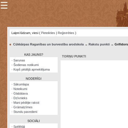
☰
×
Sarunu
pavediens
Laipni lūdzam, viesi (
Pieteikties
|
Reģistrēties
)
Manas
piezīmes
●
Cūkkārpas Raganības un burvestību arodskola
→
Rakstu punkti
→ Grifidors
Grāmatzīmes
KAS JAUNS?
TORŅU PUNKTI
Šodienas
·
Sarunas
notikumi
·
Šodienas notikumi
·
Kopš pēdējā apmeklējuma
Laupītāju
karte
NODERĪGI
·
Sākumlapa
·
Noteikumi
Visatcera
·
Glabātava
almanahs
·
Dzīvnieks
·
Mani pēdējie raksti
Arhīvs
·
Grāmatzīmes
·
Stundu pavedieni
SOCIĀLI
·
Spēlētāji