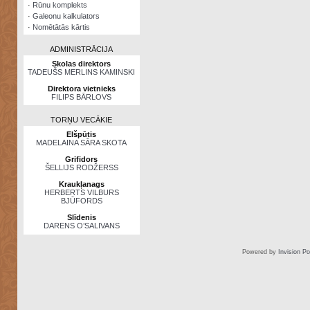
·
Rūnu komplekts
·
Galeonu kalkulators
·
Nomētātās kārtis
ADMINISTRĀCIJA
Skolas direktors
TADEUŠS MERLINS KAMINSKI
Direktora vietnieks
FILIPS BĀRLOVS
TORŅU VECĀKIE
Elšpūtis
MADELAINA SĀRA SKOTA
Grifidors
ŠELLIJS RODŽERSS
Kraukļanags
HERBERTS VILBURS
BJŪFORDS
Slīdenis
DARENS O’SALIVANS
Powered by
Invision P