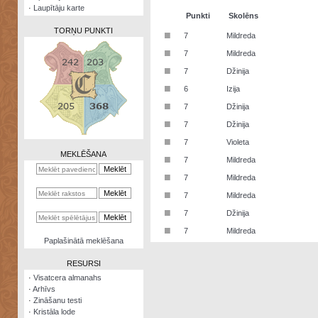
·
Laupītāju karte
Punkti
Skolēns
TORŅU PUNKTI
■
7
Mildreda
■
7
Mildreda
■
7
Džinija
■
6
Izija
Zināšanu
■
7
Džinija
testi
■
7
Džinija
Kristāla
■
7
Violeta
lode
MEKLĒŠANA
■
7
Mildreda
Rūnu
■
7
Mildreda
komplekts
■
7
Mildreda
Galeonu
■
7
Džinija
kalkulators
■
7
Mildreda
Nomētātās
Paplašinātā meklēšana
kārtis
RESURSI
·
Visatcera almanahs
·
Arhīvs
·
Zināšanu testi
·
Kristāla lode