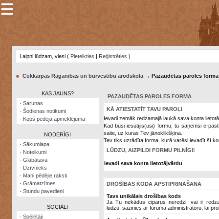
☰
×
Sarunu
pavediens
Laipni lūdzam, viesi (
Pieteikties
|
Reģistrēties
)
Manas
piezīmes
●
Cūkkārpas Raganības un burvestību arodskola
→ Pazaudētas paroles forma
Grāmatzīmes
KAS JAUNS?
PAZAUDĒTAS PAROLES FORMA
Šodienas
·
Sarunas
notikumi
KĀ ATIESTATĪT TAVU PAROLI
·
Šodienas notikumi
Ievadi zemāk redzamajā laukā sava konta lietotā
·
Kopš pēdējā apmeklējuma
Laupītāju
Kad būsi iesūtījis(usi) formu, tu saņemsi e-pas
karte
saite, uz kuras Tev jānoklikšķina.
NODERĪGI
Tev tiks uzrādīta forma, kurā varēsi ievadīt šī ko
·
Sākumlapa
LŪDZU, AIZPILDI FORMU PILNĪGI!
·
Noteikumi
Visatcera
·
Glabātava
almanahs
Ievadi sava konta lietotājvārdu
·
Dzīvnieks
·
Mani pēdējie raksti
Arhīvs
·
Grāmatzīmes
DROŠĪBAS KODA APSTIPRINĀŠANA
·
Stundu pavedieni
Tavs unikālais drošības kods
Ja Tu nekādus ciparus neredzi, vai ir redzami
SOCIĀLI
lūdzu, sazinies ar foruma administratoru, lai pro
·
Spēlētāji