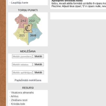
Apstiprini drošības kodu
·
Laupītāju karte
lūdzu, ievadi attēla formātā uzrādīto 6-ciparu k
Piezīme: Atļauti tikai cipari; '0' ir cipars nulle, ne
TORŅU PUNKTI
Zināšanu
testi
Kristāla
lode
MEKLĒŠANA
Rūnu
komplekts
Galeonu
kalkulators
Nomētātās
Paplašinātā meklēšana
kārtis
RESURSI
·
Visatcera almanahs
·
Arhīvs
·
Zināšanu testi
·
Kristāla lode