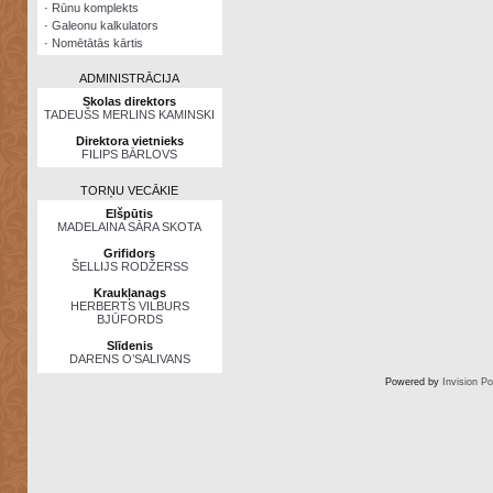
·
Rūnu komplekts
·
Galeonu kalkulators
·
Nomētātās kārtis
ADMINISTRĀCIJA
Skolas direktors
TADEUŠS MERLINS KAMINSKI
Direktora vietnieks
FILIPS BĀRLOVS
TORŅU VECĀKIE
Elšpūtis
MADELAINA SĀRA SKOTA
Grifidors
ŠELLIJS RODŽERSS
Kraukļanags
HERBERTS VILBURS
BJŪFORDS
Slīdenis
DARENS O’SALIVANS
Powered by
Invision P