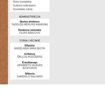
·
Rūnu komplekts
·
Galeonu kalkulators
·
Nomētātās kārtis
ADMINISTRĀCIJA
Skolas direktors
TADEUŠS MERLINS KAMINSKI
Direktora vietnieks
FILIPS BĀRLOVS
TORŅU VECĀKIE
Elšpūtis
MADELAINA SĀRA SKOTA
Grifidors
ŠELLIJS RODŽERSS
Kraukļanags
HERBERTS VILBURS
BJŪFORDS
Slīdenis
DARENS O’SALIVANS