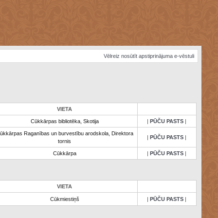
Vēlreiz nosūtīt apstiprinājuma e-vēstuli
VIETA
Cūkkārpas bibliotēka, Skotija
|
PŪČU PASTS
|
ūkkārpas Raganības un burvestību arodskola, Direktora
|
PŪČU PASTS
|
tornis
Cūkkārpa
|
PŪČU PASTS
|
VIETA
Cūkmiestiņš
|
PŪČU PASTS
|