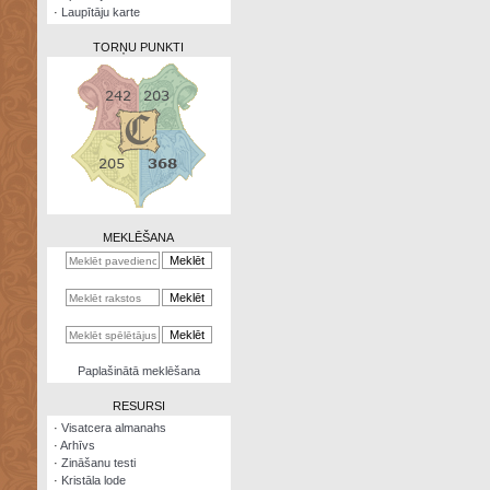
·
Laupītāju karte
TORŅU PUNKTI
Zināšanu
testi
Kristāla
lode
MEKLĒŠANA
Rūnu
komplekts
Galeonu
kalkulators
Nomētātās
Paplašinātā meklēšana
kārtis
RESURSI
·
Visatcera almanahs
·
Arhīvs
·
Zināšanu testi
·
Kristāla lode