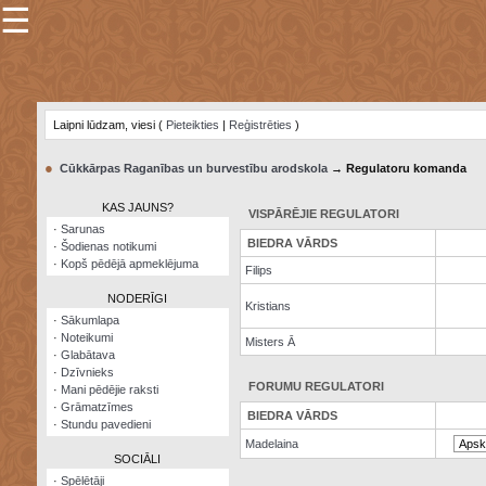
☰
×
Sarunu
pavediens
Laipni lūdzam, viesi (
Pieteikties
|
Reģistrēties
)
Manas
piezīmes
●
Cūkkārpas Raganības un burvestību arodskola
→ Regulatoru komanda
Grāmatzīmes
KAS JAUNS?
VISPĀRĒJIE REGULATORI
Šodienas
·
Sarunas
notikumi
BIEDRA VĀRDS
·
Šodienas notikumi
·
Kopš pēdējā apmeklējuma
Filips
Laupītāju
karte
NODERĪGI
Kristians
·
Sākumlapa
·
Noteikumi
Visatcera
Misters Ā
·
Glabātava
almanahs
·
Dzīvnieks
FORUMU REGULATORI
·
Mani pēdējie raksti
Arhīvs
·
Grāmatzīmes
BIEDRA VĀRDS
·
Stundu pavedieni
Madelaina
SOCIĀLI
·
Spēlētāji