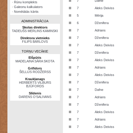
■
7
Dafne
·
Rūnu komplekts
·
Galeonu kalkulators
■
7
Aleks Deiviss
·
Nomētātās kārtis
■
5
Mērija
ADMINISTRĀCIJA
■
6
Dženifera
Skolas direktors
■
7
Adrians
TADEUŠS MERLINS KAMINSKI
■
7
Dženifera
Direktora vietnieks
FILIPS BĀRLOVS
■
7
Aleks Deiviss
TORŅU VECĀKIE
■
7
Dženifera
Elšpūtis
■
7
Aleks Deiviss
MADELAINA SĀRA SKOTA
■
7
Adrians
Grifidors
ŠELLIJS RODŽERSS
■
7
Aleks Deiviss
Kraukļanags
■
7
Dženifera
HERBERTS VILBURS
BJŪFORDS
■
7
Dafne
Slīdenis
■
DARENS O’SALIVANS
7
Adrians
■
7
Dženifera
■
7
Aleks Deiviss
■
7
Adrians
■
7
Aleks Deiviss