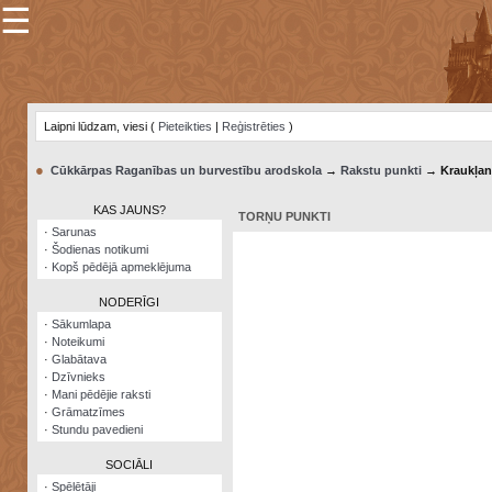
☰
×
Sarunu
pavediens
Laipni lūdzam, viesi (
Pieteikties
|
Reģistrēties
)
Manas
piezīmes
●
Cūkkārpas Raganības un burvestību arodskola
→
Rakstu punkti
→ Kraukļan
Grāmatzīmes
KAS JAUNS?
TORŅU PUNKTI
Šodienas
·
Sarunas
notikumi
·
Šodienas notikumi
·
Kopš pēdējā apmeklējuma
Laupītāju
karte
NODERĪGI
·
Sākumlapa
·
Noteikumi
Visatcera
·
Glabātava
almanahs
·
Dzīvnieks
·
Mani pēdējie raksti
Arhīvs
·
Grāmatzīmes
·
Stundu pavedieni
SOCIĀLI
·
Spēlētāji