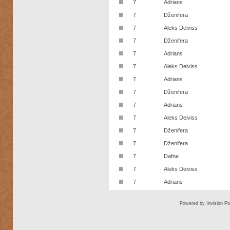
■
7
Adrians
■
7
Dženifera
■
7
Aleks Deiviss
■
7
Dženifera
■
7
Adrians
■
7
Aleks Deiviss
■
7
Adrians
■
7
Dženifera
■
7
Adrians
■
7
Aleks Deiviss
■
7
Dženifera
■
7
Dženifera
■
7
Dafne
■
7
Aleks Deiviss
■
7
Adrians
Powered by
Invision P