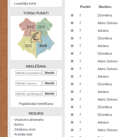
·
Laupītāju karte
Punkti
Skolēns
TORŅU PUNKTI
■
7
Dženifera
■
7
Aleks Deiviss
■
7
Adrians
■
7
Dženifera
Zināšanu
■
7
Adrians
testi
■
7
Dženifera
Kristāla
■
7
Aleks Deiviss
lode
MEKLĒŠANA
■
7
Aleks Deiviss
Rūnu
■
7
Adrians
komplekts
■
7
Dženifera
Galeonu
■
7
Adrians
kalkulators
■
7
Aleks Deiviss
Nomētātās
Paplašinātā meklēšana
■
kārtis
7
Dženifera
RESURSI
■
7
Dženifera
·
Visatcera almanahs
■
7
Adrians
·
Arhīvs
■
·
Zināšanu testi
7
Aleks Deiviss
·
Kristāla lode