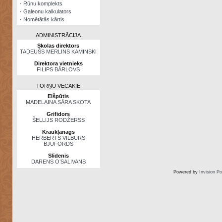
·
Rūnu komplekts
·
Galeonu kalkulators
·
Nomētātās kārtis
ADMINISTRĀCIJA
Skolas direktors
TADEUŠS MERLINS KAMINSKI
Direktora vietnieks
FILIPS BĀRLOVS
TORŅU VECĀKIE
Elšpūtis
MADELAINA SĀRA SKOTA
Grifidors
ŠELLIJS RODŽERSS
Kraukļanags
HERBERTS VILBURS
BJŪFORDS
Slīdenis
DARENS O’SALIVANS
Powered by
Invision P