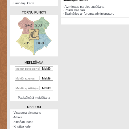
·
Laupītāju karte
·
Aizmirstas paroles atgūšana
·
Palīdzības faili
TORŅU PUNKTI
·
Sazināties ar foruma administratoru
Zināšanu
testi
Kristāla
lode
MEKLĒŠANA
Rūnu
komplekts
Galeonu
kalkulators
Nomētātās
Paplašinātā meklēšana
kārtis
RESURSI
·
Visatcera almanahs
·
Arhīvs
·
Zināšanu testi
·
Kristāla lode