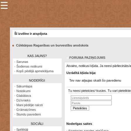
☰
×
Sarunu
pavediens
Šī izvēlne ir atspējota
Manas
piezīmes
●
Cūkkārpas Raganības un burvestību arodskola
Grāmatzīmes
KAS JAUNS?
FORUMA PAZIŅOJUMS
Šodienas
·
Sarunas
notikumi
Atvaino, notikusi kļūda. Ja neesi pārliecināts
·
Šodienas notikumi
·
Kopš pēdējā apmeklējuma
Uzrādītā kļūda bija:
Laupītāju
karte
NODERĪGI
Tev nav atļaujas skatīt šo pavedienu
·
Sākumlapa
Tu neesi pieteicies/-kusies. Tu vari pieteik
·
Noteikumi
Visatcera
·
Glabātava
almanahs
·
Dzīvnieks
·
Mani pēdējie raksti
Arhīvs
·
Grāmatzīmes
·
Stundu pavedieni
SOCIĀLI
Noderīgas saites
·
Spēlētāji
·
Aizmirstas paroles atgūšana