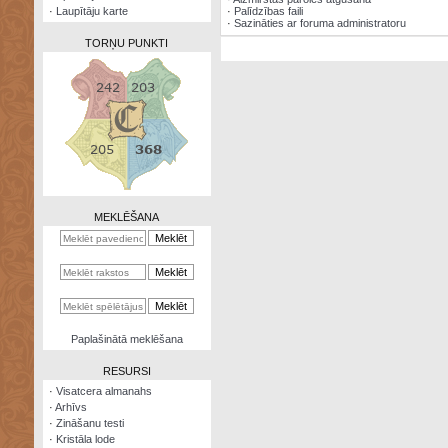
·
Laupītāju karte
·
Palīdzības faili
·
Sazināties ar foruma administratoru
TORŅU PUNKTI
Zināšanu
testi
Kristāla
lode
MEKLĒŠANA
Rūnu
komplekts
Galeonu
kalkulators
Nomētātās
Paplašinātā meklēšana
kārtis
RESURSI
·
Visatcera almanahs
·
Arhīvs
·
Zināšanu testi
·
Kristāla lode