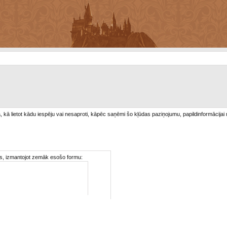
/a, kā lietot kādu iespēju vai nesaproti, kāpēc saņēmi šo kļūdas paziņojumu, papildinformācijai
ties, izmantojot zemāk esošo formu: