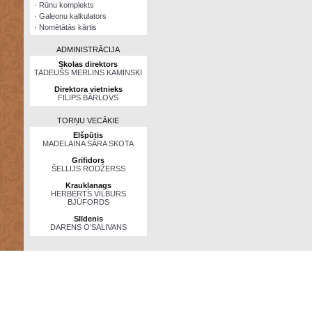
·
Rūnu komplekts
·
Galeonu kalkulators
·
Nomētātās kārtis
ADMINISTRĀCIJA
Skolas direktors
TADEUŠS MERLINS KAMINSKI
Direktora vietnieks
FILIPS BĀRLOVS
TORŅU VECĀKIE
Elšpūtis
MADELAINA SĀRA SKOTA
Grifidors
ŠELLIJS RODŽERSS
Kraukļanags
HERBERTS VILBURS
BJŪFORDS
Slīdenis
DARENS O’SALIVANS