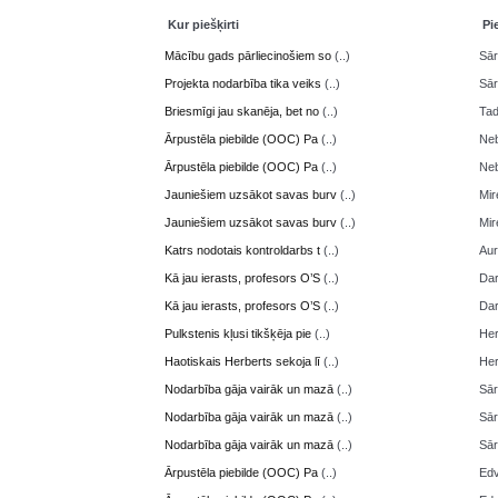
Kur piešķirti
Pi
Mācību gads pārliecinošiem so
(..)
Sā
Projekta nodarbība tika veiks
(..)
Sā
Briesmīgi jau skanēja, bet no
(..)
Ta
Ārpustēla piebilde (OOC) Pa
(..)
Neb
Ārpustēla piebilde (OOC) Pa
(..)
Neb
Jauniešiem uzsākot savas burv
(..)
Mir
Jauniešiem uzsākot savas burv
(..)
Mir
Katrs nodotais kontroldarbs t
(..)
Aur
Kā jau ierasts, profesors O’S
(..)
Da
Kā jau ierasts, profesors O’S
(..)
Da
Pulkstenis kļusi tikšķēja pie
(..)
Her
Haotiskais Herberts sekoja lī
(..)
Her
Nodarbība gāja vairāk un mazā
(..)
Sā
Nodarbība gāja vairāk un mazā
(..)
Sā
Nodarbība gāja vairāk un mazā
(..)
Sā
Ārpustēla piebilde (OOC) Pa
(..)
Edv