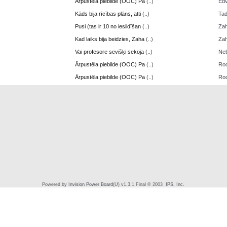
Ārpustēla piebilde (OOC) Pa
(..)
Edv
Kāds bija rīcības plāns, atti
(..)
Ta
Pusi (tas ir 10 no iesildīšan
(..)
Zah
Kad laiks bija beidzies, Zaha
(..)
Zah
Vai profesore sevišķi sekoja
(..)
Neb
Ārpustēla piebilde (OOC) Pa
(..)
Ro
Ārpustēla piebilde (OOC) Pa
(..)
Ro
Powered by
Invision Power Board
(U) v1.3.1 Final © 2003
IPS, Inc.