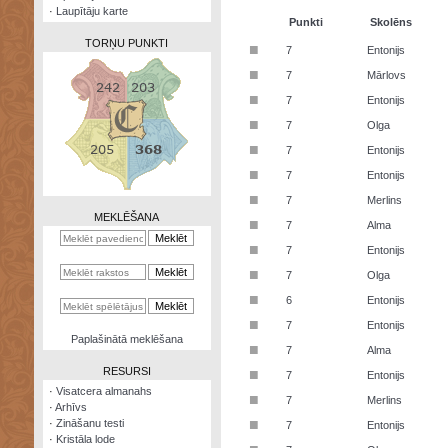
·
Laupītāju karte
Punkti
Skolēns
TORŅU PUNKTI
■
7
Entonijs
■
7
Mārlovs
■
7
Entonijs
■
7
Olga
Zināšanu
■
7
Entonijs
testi
■
7
Entonijs
Kristāla
■
7
Merlins
lode
MEKLĒŠANA
■
7
Alma
Rūnu
■
7
Entonijs
komplekts
■
7
Olga
Galeonu
■
6
Entonijs
kalkulators
■
7
Entonijs
Nomētātās
Paplašinātā meklēšana
■
kārtis
7
Alma
RESURSI
■
7
Entonijs
·
Visatcera almanahs
■
7
Merlins
·
Arhīvs
■
·
Zināšanu testi
7
Entonijs
·
Kristāla lode