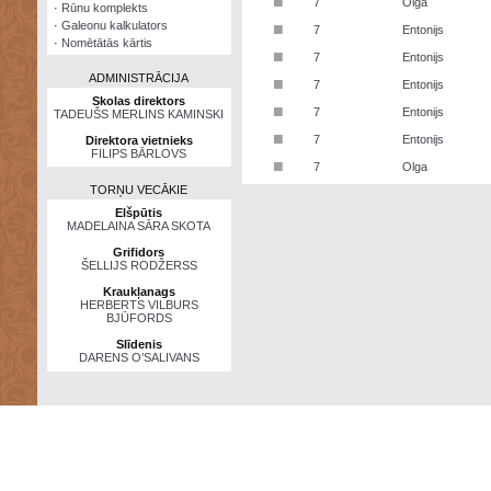
■
7
Olga
·
Rūnu komplekts
·
Galeonu kalkulators
■
7
Entonijs
·
Nomētātās kārtis
■
7
Entonijs
ADMINISTRĀCIJA
■
7
Entonijs
Skolas direktors
■
7
Entonijs
TADEUŠS MERLINS KAMINSKI
■
7
Entonijs
Direktora vietnieks
FILIPS BĀRLOVS
■
7
Olga
TORŅU VECĀKIE
Elšpūtis
MADELAINA SĀRA SKOTA
Grifidors
ŠELLIJS RODŽERSS
Kraukļanags
HERBERTS VILBURS
BJŪFORDS
Slīdenis
DARENS O’SALIVANS