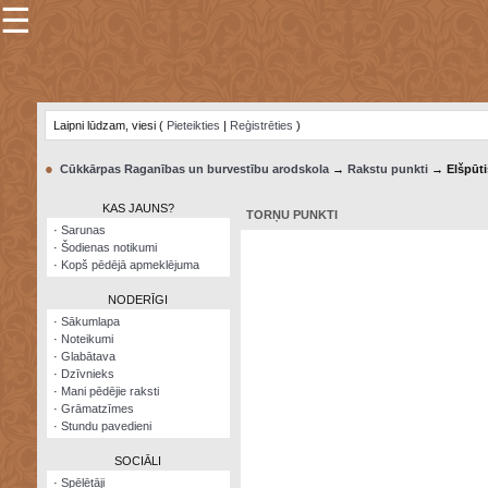
☰
×
Sarunu
pavediens
Laipni lūdzam, viesi (
Pieteikties
|
Reģistrēties
)
Manas
piezīmes
●
Cūkkārpas Raganības un burvestību arodskola
→
Rakstu punkti
→ Elšpūti
Grāmatzīmes
KAS JAUNS?
TORŅU PUNKTI
Šodienas
·
Sarunas
notikumi
·
Šodienas notikumi
·
Kopš pēdējā apmeklējuma
Laupītāju
karte
NODERĪGI
·
Sākumlapa
·
Noteikumi
Visatcera
·
Glabātava
almanahs
·
Dzīvnieks
·
Mani pēdējie raksti
Arhīvs
·
Grāmatzīmes
·
Stundu pavedieni
SOCIĀLI
·
Spēlētāji