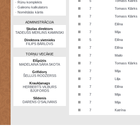
■
5
Tomass Klārks
·
Rūnu komplekts
·
Galeonu kalkulators
■
7
Tomass Klārks
·
Nomētātās kārtis
■
7
Tomass Klārks
ADMINISTRĀCIJA
■
7
Eilīna
Skolas direktors
■
7
Mija
TADEUŠS MERLINS KAMINSKI
■
5
Eilīna
Direktora vietnieks
FILIPS BĀRLOVS
■
7
Eilīna
TORŅU VECĀKIE
■
7
Mailo
Elšpūtis
■
7
Tomass Klārks
MADELAINA SĀRA SKOTA
■
7
Mija
Grifidors
ŠELLIJS RODŽERSS
■
7
Lilja
Kraukļanags
■
7
Eilīna
HERBERTS VILBURS
BJŪFORDS
■
7
Mija
Slīdenis
■
DARENS O’SALIVANS
7
Mija
■
7
Katrīna