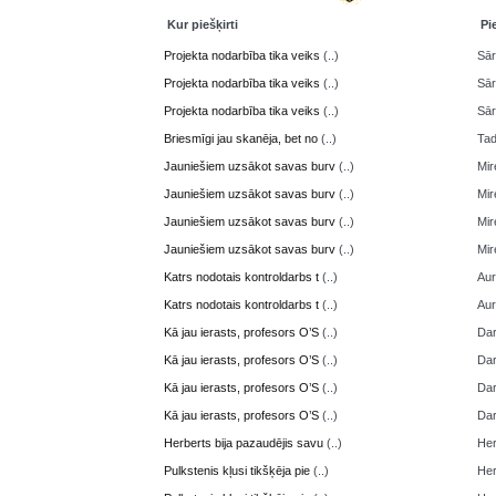
Kur piešķirti
Pi
Projekta nodarbība tika veiks
(..)
Sā
Projekta nodarbība tika veiks
(..)
Sā
Projekta nodarbība tika veiks
(..)
Sā
Briesmīgi jau skanēja, bet no
(..)
Ta
Jauniešiem uzsākot savas burv
(..)
Mir
Jauniešiem uzsākot savas burv
(..)
Mir
Jauniešiem uzsākot savas burv
(..)
Mir
Jauniešiem uzsākot savas burv
(..)
Mir
Katrs nodotais kontroldarbs t
(..)
Aur
Katrs nodotais kontroldarbs t
(..)
Aur
Kā jau ierasts, profesors O’S
(..)
Da
Kā jau ierasts, profesors O’S
(..)
Da
Kā jau ierasts, profesors O’S
(..)
Da
Kā jau ierasts, profesors O’S
(..)
Da
Herberts bija pazaudējis savu
(..)
Her
Pulkstenis kļusi tikšķēja pie
(..)
Her