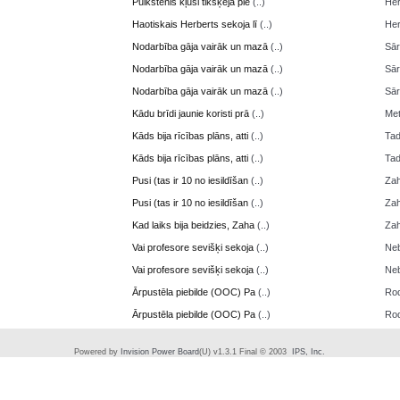
Pulkstenis kļusi tikšķēja pie
(..)
Her
Haotiskais Herberts sekoja lī
(..)
Her
Nodarbība gāja vairāk un mazā
(..)
Sā
Nodarbība gāja vairāk un mazā
(..)
Sā
Nodarbība gāja vairāk un mazā
(..)
Sā
Kādu brīdi jaunie koristi prā
(..)
Me
Kāds bija rīcības plāns, atti
(..)
Ta
Kāds bija rīcības plāns, atti
(..)
Ta
Pusi (tas ir 10 no iesildīšan
(..)
Zah
Pusi (tas ir 10 no iesildīšan
(..)
Zah
Kad laiks bija beidzies, Zaha
(..)
Zah
Vai profesore sevišķi sekoja
(..)
Neb
Vai profesore sevišķi sekoja
(..)
Neb
Ārpustēla piebilde (OOC) Pa
(..)
Ro
Ārpustēla piebilde (OOC) Pa
(..)
Ro
Powered by
Invision Power Board
(U) v1.3.1 Final © 2003
IPS, Inc.