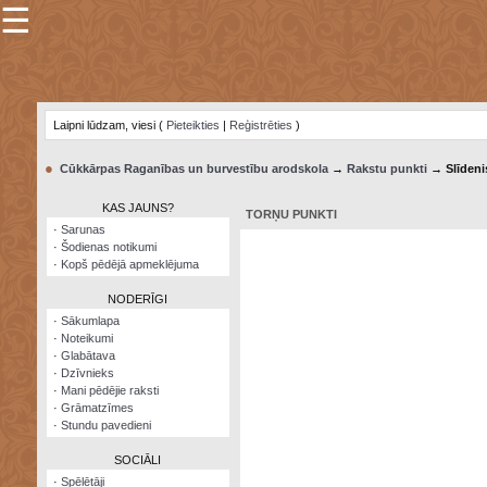
☰
×
Sarunu
pavediens
Laipni lūdzam, viesi (
Pieteikties
|
Reģistrēties
)
Manas
piezīmes
●
Cūkkārpas Raganības un burvestību arodskola
→
Rakstu punkti
→ Slīdeni
Grāmatzīmes
KAS JAUNS?
TORŅU PUNKTI
Šodienas
·
Sarunas
notikumi
·
Šodienas notikumi
·
Kopš pēdējā apmeklējuma
Laupītāju
karte
NODERĪGI
·
Sākumlapa
·
Noteikumi
Visatcera
·
Glabātava
almanahs
·
Dzīvnieks
·
Mani pēdējie raksti
Arhīvs
·
Grāmatzīmes
·
Stundu pavedieni
SOCIĀLI
·
Spēlētāji