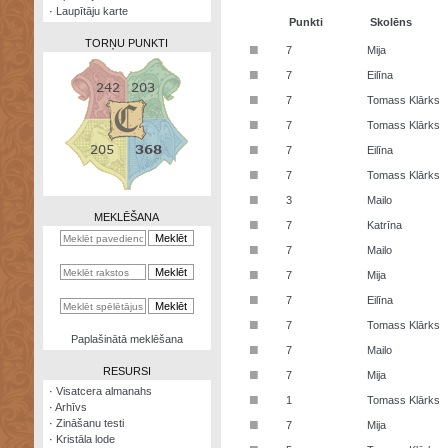
·
Laupītāju karte
Punkti
Skolēns
TORŅU PUNKTI
■
7
Mija
■
7
Eilīna
■
7
Tomass Klārks
■
7
Tomass Klārks
Zināšanu
■
7
Eilīna
testi
■
7
Tomass Klārks
Kristāla
■
3
Mailo
lode
MEKLĒŠANA
■
7
Katrīna
Rūnu
■
7
Mailo
komplekts
■
7
Mija
Galeonu
■
7
Eilīna
kalkulators
■
7
Tomass Klārks
Nomētātās
Paplašinātā meklēšana
■
kārtis
7
Mailo
RESURSI
■
7
Mija
·
Visatcera almanahs
■
1
Tomass Klārks
·
Arhīvs
■
·
Zināšanu testi
7
Mija
·
Kristāla lode