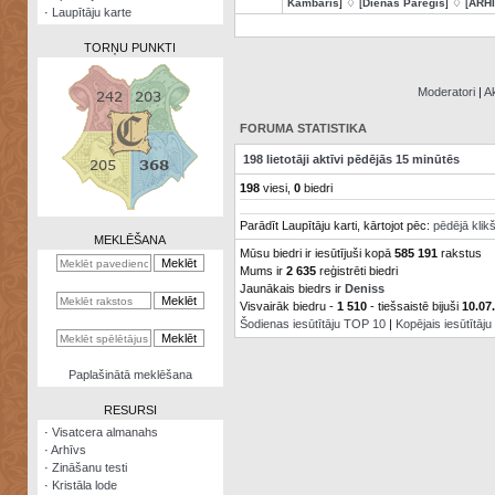
Kambaris
] ♢ [
Dienas Pareģis
] ♢ [
ARH
·
Laupītāju karte
TORŅU PUNKTI
Moderatori
|
Ak
FORUMA STATISTIKA
Zināšanu
198 lietotāji aktīvi pēdējās 15 minūtēs
testi
198
viesi,
0
biedri
Kristāla
Parādīt Laupītāju karti, kārtojot pēc:
pēdējā klik
lode
MEKLĒŠANA
Mūsu biedri ir iesūtījuši kopā
585 191
rakstus
Rūnu
Mums ir
2 635
reģistrēti biedri
komplekts
Jaunākais biedrs ir
Deniss
Visvairāk biedru -
1 510
- tiešsaistē bijuši
10.07
Galeonu
Šodienas iesūtītāju TOP 10
|
Kopējais iesūtītāj
kalkulators
Nomētātās
Paplašinātā meklēšana
kārtis
RESURSI
·
Visatcera almanahs
·
Arhīvs
·
Zināšanu testi
·
Kristāla lode