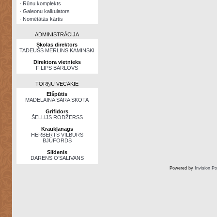
·
Rūnu komplekts
·
Galeonu kalkulators
·
Nomētātās kārtis
ADMINISTRĀCIJA
Skolas direktors
TADEUŠS MERLINS KAMINSKI
Direktora vietnieks
FILIPS BĀRLOVS
TORŅU VECĀKIE
Elšpūtis
MADELAINA SĀRA SKOTA
Grifidors
ŠELLIJS RODŽERSS
Kraukļanags
HERBERTS VILBURS
BJŪFORDS
Slīdenis
DARENS O’SALIVANS
Powered by
Invision P