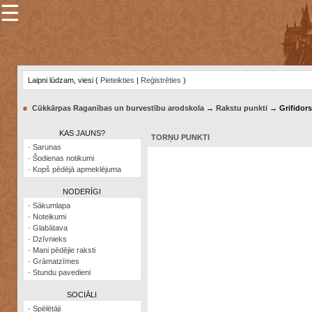
☰
×
Sarunu
pavediens
Laipni lūdzam, viesi (
Pieteikties
|
Reģistrēties
)
Manas
piezīmes
●
Cūkkārpas Raganības un burvestību arodskola
→
Rakstu punkti
→ Grifidors
Grāmatzīmes
KAS JAUNS?
TORŅU PUNKTI
Šodienas
·
Sarunas
notikumi
·
Šodienas notikumi
·
Kopš pēdējā apmeklējuma
Laupītāju
karte
NODERĪGI
·
Sākumlapa
·
Noteikumi
Visatcera
·
Glabātava
almanahs
·
Dzīvnieks
·
Mani pēdējie raksti
Arhīvs
·
Grāmatzīmes
·
Stundu pavedieni
SOCIĀLI
·
Spēlētāji