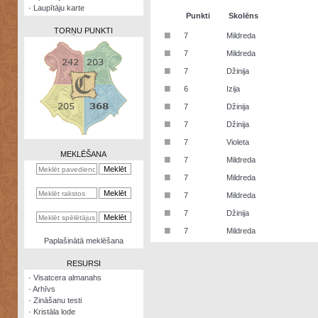
·
Laupītāju karte
Punkti
Skolēns
TORŅU PUNKTI
■
7
Mildreda
■
7
Mildreda
■
7
Džinija
■
6
Izija
Zināšanu
■
7
Džinija
testi
■
7
Džinija
Kristāla
■
7
Violeta
lode
MEKLĒŠANA
■
7
Mildreda
Rūnu
■
7
Mildreda
komplekts
■
7
Mildreda
Galeonu
■
7
Džinija
kalkulators
■
7
Mildreda
Nomētātās
Paplašinātā meklēšana
kārtis
RESURSI
·
Visatcera almanahs
·
Arhīvs
·
Zināšanu testi
·
Kristāla lode