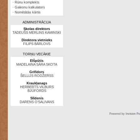
·
Rūnu komplekts
·
Galeonu kalkulators
·
Nomētātās kārtis
ADMINISTRĀCIJA
Skolas direktors
TADEUŠS MERLINS KAMINSKI
Direktora vietnieks
FILIPS BĀRLOVS
TORŅU VECĀKIE
Elšpūtis
MADELAINA SĀRA SKOTA
Grifidors
ŠELLIJS RODŽERSS
Kraukļanags
HERBERTS VILBURS
BJŪFORDS
Slīdenis
DARENS O’SALIVANS
Powered by
Invision P