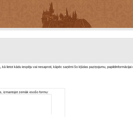
/a, kā lietot kādu iespēju vai nesaproti, kāpēc saņēmi šo kļūdas paziņojumu, papildinformācijai
ties, izmantojot zemāk esošo formu: