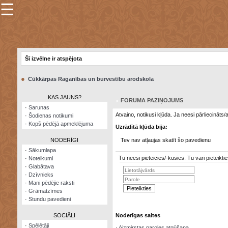
☰
×
Sarunu
pavediens
Šī izvēlne ir atspējota
Manas
piezīmes
●
Cūkkārpas Raganības un burvestību arodskola
Grāmatzīmes
KAS JAUNS?
FORUMA PAZIŅOJUMS
Šodienas
·
Sarunas
notikumi
Atvaino, notikusi kļūda. Ja neesi pārliecināts
·
Šodienas notikumi
·
Kopš pēdējā apmeklējuma
Uzrādītā kļūda bija:
Laupītāju
karte
NODERĪGI
Tev nav atļaujas skatīt šo pavedienu
·
Sākumlapa
Tu neesi pieteicies/-kusies. Tu vari pieteik
·
Noteikumi
Visatcera
·
Glabātava
almanahs
·
Dzīvnieks
·
Mani pēdējie raksti
Arhīvs
·
Grāmatzīmes
·
Stundu pavedieni
SOCIĀLI
Noderīgas saites
·
Spēlētāji
·
Aizmirstas paroles atgūšana