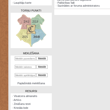
·
Laupītāju karte
·
Palīdzības faili
·
Sazināties ar foruma administratoru
TORŅU PUNKTI
Zināšanu
testi
Kristāla
lode
MEKLĒŠANA
Rūnu
komplekts
Galeonu
kalkulators
Nomētātās
Paplašinātā meklēšana
kārtis
RESURSI
·
Visatcera almanahs
·
Arhīvs
·
Zināšanu testi
·
Kristāla lode