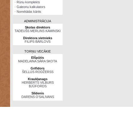
·
Rūnu komplekts
·
Galeonu kalkulators
·
Nomētātās kārtis
ADMINISTRĀCIJA
Skolas direktors
TADEUŠS MERLINS KAMINSKI
Direktora vietnieks
FILIPS BĀRLOVS
TORŅU VECĀKIE
Elšpūtis
MADELAINA SĀRA SKOTA
Grifidors
ŠELLIJS RODŽERSS
Kraukļanags
HERBERTS VILBURS
BJŪFORDS
Slīdenis
DARENS O’SALIVANS