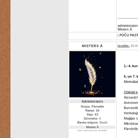
----------------
administrator
Misters Ā.
|
PŪČU PAS
MISTERS Ā
Iesūtīts:
20.0
1.–4. ku
5. un 7. 
Minimālai
Obligāti 
Aizsardzī
Administrators
Astronomi
Grupa: Pārvalde
Burvestīb
Raksti: 34
Herboloģi
Sirpi: 43
Maģijas v
Dzīvnieks:
0
Biedra krājumi:
Skatīt
Mikstūras
Misters Ā
Pārvērtīb
ČUČ KOPTELPAS DĪVĀNĀ