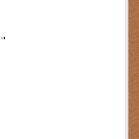
IKI
________________