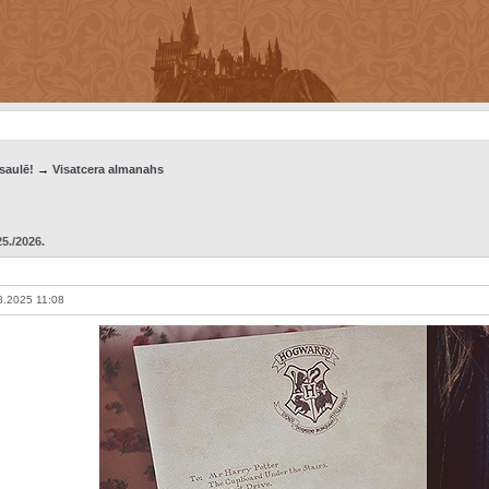
saulē!
→
Visatcera almanahs
./2026.
.2025 11:08