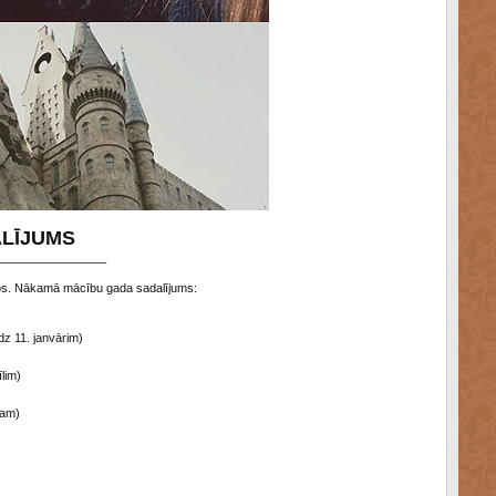
ALĪJUMS
________________
tros. Nākamā mācību gada sadalījums:
dz 11. janvārim)
īlim)
tam)