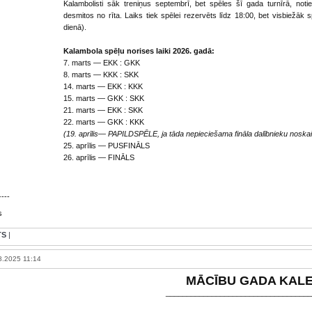
Kalambolisti sāk treniņus septembrī, bet spēles šī gada turnīrā, noti
desmitos no rīta. Laiks tiek spēlei rezervēts līdz 18:00, bet visbiežāk
dienā).
Kalambola spēļu norises laiki 2026. gadā:
7. marts — EKK : GKK
8. marts — KKK : SKK
14. marts — EKK : KKK
15. marts — GKK : SKK
21. marts — EKK : SKK
22. marts — GKK : KKK
(19. aprīlis— PAPILDSPĒLE, ja tāda nepieciešama fināla dalībnieku noska
25. aprīlis — PUSFINĀLS
26. aprīlis — FINĀLS
----
s
TS
|
.2025 11:14
MĀCĪBU GADA KAL
___________________________________