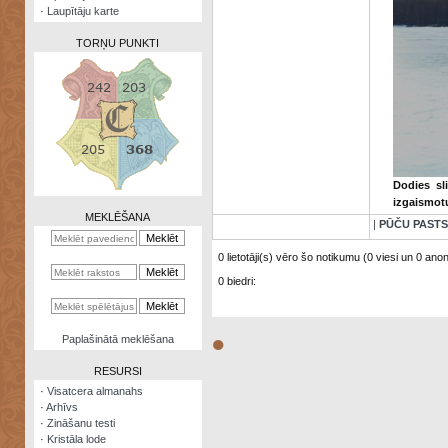
·
Laupītāju karte
TORŅU PUNKTI
Zināšanu
testi
Dodies sl
Kristāla
izgaismot
lode
MEKLĒŠANA
|
PŪČU PASTS
Rūnu
komplekts
0 lietotāji(s) vēro šo notikumu (0 viesi un 0 anonī
0 biedri:
Galeonu
kalkulators
Nomētātās
●
Paplašinātā meklēšana
kārtis
RESURSI
·
Visatcera almanahs
·
Arhīvs
·
Zināšanu testi
·
Kristāla lode