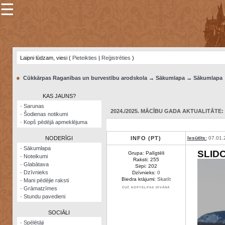
☰
×
Sarunu
pavediens
Laipni lūdzam, viesi (
Pieteikties
|
Reģistrēties
)
Manas
piezīmes
●
Cūkkārpas Raganības un burvestību arodskola
→
Sākumlapa
→
Sākumlapa
Grāmatzīmes
KAS JAUNS?
Šodienas
·
Sarunas
notikumi
2024./2025. MĀCĪBU GADA AKTUALITĀTE: 0
·
Šodienas notikumi
·
Kopš pēdējā apmeklējuma
Laupītāju
karte
NODERĪGI
INFO (PT)
Iesūtīts:
07.01.
·
Sākumlapa
SLID
Grupa: Palīgtēli
·
Noteikumi
Visatcera
Raksti: 255
·
Glabātava
almanahs
Sirpi: 202
·
Dzīvnieks
Dzīvnieks:
0
Biedra krājumi:
Skatīt
·
Mani pēdējie raksti
Arhīvs
·
Grāmatzīmes
ČUČ KOPTELPAS DĪVĀNĀ
·
Stundu pavedieni
SOCIĀLI
·
Spēlētāji