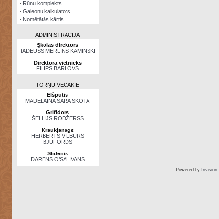
·
Rūnu komplekts
·
Galeonu kalkulators
·
Nomētātās kārtis
ADMINISTRĀCIJA
Skolas direktors
TADEUŠS MERLINS KAMINSKI
Direktora vietnieks
FILIPS BĀRLOVS
TORŅU VECĀKIE
Elšpūtis
MADELAINA SĀRA SKOTA
Grifidors
ŠELLIJS RODŽERSS
Kraukļanags
HERBERTS VILBURS
BJŪFORDS
Slīdenis
DARENS O’SALIVANS
Powered by
Invision