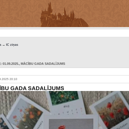
a
→
IC ziņas
 01.09.2025.
, MĀCĪBU GADA SADALĪJUMS
9.2025 20:10
ĪBU GADA SADALĪJUMS