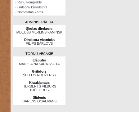
·
Rūnu komplekts
·
Galeonu kalkulators
·
Nomētātās kārtis
ADMINISTRĀCIJA
Skolas direktors
TADEUŠS MERLINS KAMINSKI
Direktora vietnieks
FILIPS BĀRLOVS
TORŅU VECĀKIE
Elšpūtis
MADELAINA SĀRA SKOTA
Grifidors
ŠELLIJS RODŽERSS
Kraukļanags
HERBERTS VILBURS
BJŪFORDS
Slīdenis
DARENS O’SALIVANS