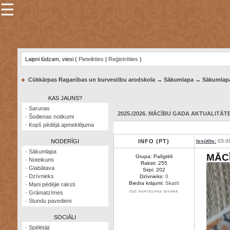
☰
×
Sarunu
pavediens
Laipni lūdzam, viesi (
Pieteikties
|
Reģistrēties
)
Manas
piezīmes
●
Cūkkārpas Raganības un burvestību arodskola
→
Sākumlapa
→
Sākumlap
Grāmatzīmes
KAS JAUNS?
Šodienas
·
Sarunas
notikumi
2025./2026. MĀCĪBU GADA AKTUALITĀTE:
·
Šodienas notikumi
·
Kopš pēdējā apmeklējuma
Laupītāju
karte
NODERĪGI
INFO (PT)
Iesūtīts:
03.0
·
Sākumlapa
MĀC
Grupa: Palīgtēli
·
Noteikumi
Visatcera
Raksti: 255
·
Glabātava
almanahs
Sirpi: 202
·
Dzīvnieks
Dzīvnieks:
0
Biedra krājumi:
Skatīt
·
Mani pēdējie raksti
Arhīvs
·
Grāmatzīmes
ČUČ KOPTELPAS DĪVĀNĀ
·
Stundu pavedieni
SOCIĀLI
·
Spēlētāji