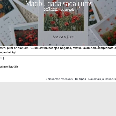
mestri, pilni ar plāniem! Cūkmiestiņa nedēļas nogales, svētki, kalambola čempionāta d
u jau laicīgi!
TS
|
nīmie lietotāji)
«
Nākamais vecākais
|
IC ziņas
|
Nākamais jaunākais