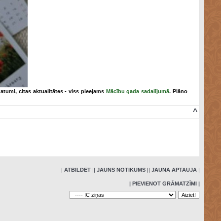
atumi, citas aktualitātes - viss pieejams
Mācību gada sadalījumā
. Plāno
^
»
|
ATBILDĒT
|
|
JAUNS NOTIKUMS
|
|
JAUNA APTAUJA
|
| PIEVIENOT GRĀMATZĪMI |