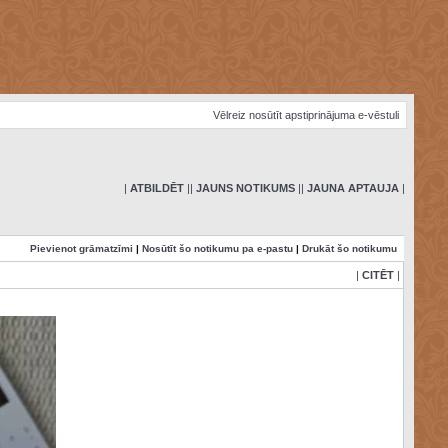
Vēlreiz nosūtīt apstiprinājuma e-vēstuli
|
ATBILDĒT
|
|
JAUNS NOTIKUMS
|
|
JAUNA APTAUJA
|
Pievienot grāmatzīmi
|
Nosūtīt šo notikumu pa e-pastu
|
Drukāt šo notikumu
|
CITĒT
|