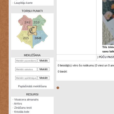
·
Laupītāju karte
TORŅU PUNKTI
Zināšanu
testi
Trīs tri
Kristāla
savu laik
lode
MEKLĒŠANA
|
PŪČU PAS
Rūnu
komplekts
0 lietotāji(s) vēro šo notikumu (0 viesi un 0 ano
0 biedri:
Galeonu
kalkulators
Nomētātās
●
Paplašinātā meklēšana
kārtis
RESURSI
·
Visatcera almanahs
·
Arhīvs
·
Zināšanu testi
·
Kristāla lode