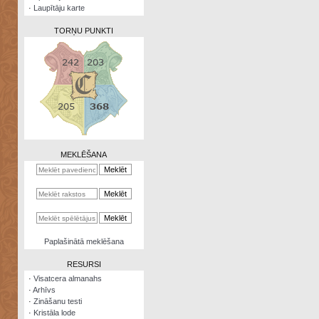
·
Laupītāju karte
TORŅU PUNKTI
Zināšanu
testi
Kristāla
lode
MEKLĒŠANA
Rūnu
komplekts
Galeonu
kalkulators
Nomētātās
Paplašinātā meklēšana
kārtis
RESURSI
·
Visatcera almanahs
·
Arhīvs
·
Zināšanu testi
·
Kristāla lode