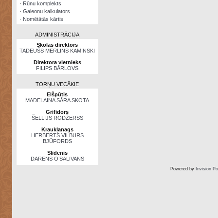
·
Rūnu komplekts
·
Galeonu kalkulators
·
Nomētātās kārtis
ADMINISTRĀCIJA
Skolas direktors
TADEUŠS MERLINS KAMINSKI
Direktora vietnieks
FILIPS BĀRLOVS
TORŅU VECĀKIE
Elšpūtis
MADELAINA SĀRA SKOTA
Grifidors
ŠELLIJS RODŽERSS
Kraukļanags
HERBERTS VILBURS
BJŪFORDS
Slīdenis
DARENS O’SALIVANS
Powered by
Invision P