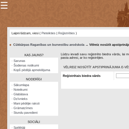
☰
×
Sarunu
pavediens
Laipni lūdzam, viesi (
Pieteikties
|
Reģistrēties
)
Manas
piezīmes
●
Cūkkārpas Raganības un burvestību arodskola
→ Vēlreiz nosūtīt apstiprināj
Grāmatzīmes
Lūdzu ievadi savu reģistrēto biedra vārdu, lai me
KAS JAUNS?
pasta adresi, ar ko reģistrējies.
Šodienas
·
Sarunas
notikumi
·
Šodienas notikumi
VĒLREIZ NOSŪTĪT APSTIPRINĀJUMA E-VĒ
·
Kopš pēdējā apmeklējuma
Laupītāju
Reģistrētais biedra vārds
karte
NODERĪGI
·
Sākumlapa
·
Noteikumi
Visatcera
·
Glabātava
almanahs
·
Dzīvnieks
·
Mani pēdējie raksti
Arhīvs
·
Grāmatzīmes
·
Stundu pavedieni
SOCIĀLI
·
Spēlētāji