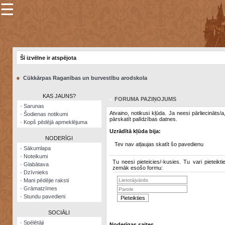
☰
×
Sarunu
pavediens
Šī izvēlne ir atspējota
Manas
piezīmes
●
Cūkkārpas Raganības un burvestību arodskola
Grāmatzīmes
KAS JAUNS?
FORUMA PAZIŅOJUMS
Šodienas
·
Sarunas
notikumi
Atvaino, notikusi kļūda. Ja neesi pārliecināts/
·
Šodienas notikumi
pārskatīt palīdzības datnes.
·
Kopš pēdējā apmeklējuma
Laupītāju
Uzrādītā kļūda bija:
karte
NODERĪGI
Tev nav atļaujas skatīt šo pavedienu
·
Sākumlapa
·
Noteikumi
Visatcera
Tu neesi pieteicies/-kusies. Tu vari pieteikti
·
Glabātava
almanahs
zemāk esošo formu:
·
Dzīvnieks
·
Mani pēdējie raksti
Arhīvs
·
Grāmatzīmes
·
Stundu pavedieni
SOCIĀLI
·
Spēlētāji
Noderīgas saites