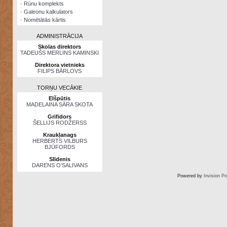
·
Rūnu komplekts
·
Galeonu kalkulators
·
Nomētātās kārtis
ADMINISTRĀCIJA
Skolas direktors
TADEUŠS MERLINS KAMINSKI
Direktora vietnieks
FILIPS BĀRLOVS
TORŅU VECĀKIE
Elšpūtis
MADELAINA SĀRA SKOTA
Grifidors
ŠELLIJS RODŽERSS
Kraukļanags
HERBERTS VILBURS
BJŪFORDS
Slīdenis
DARENS O’SALIVANS
Powered by
Invision P