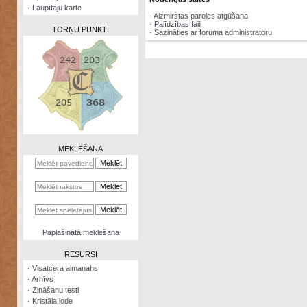
·
Laupītāju karte
·
Aizmirstas paroles atgūšana
·
Palīdzības faili
TORŅU PUNKTI
·
Sazināties ar foruma administratoru
Zināšanu
testi
Kristāla
lode
MEKLĒŠANA
Rūnu
komplekts
Galeonu
kalkulators
Nomētātās
Paplašinātā meklēšana
kārtis
RESURSI
·
Visatcera almanahs
·
Arhīvs
·
Zināšanu testi
·
Kristāla lode