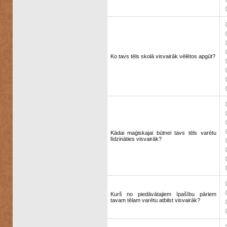
Ko tavs tēls skolā visvairāk vēlētos apgūt?
Kādai maģiskajai būtnei tavs tēls varētu
līdzināties visvairāk?
Kurš no piedāvātajiem īpašību pāriem
tavam tēlam varētu atbilst visvairāk?