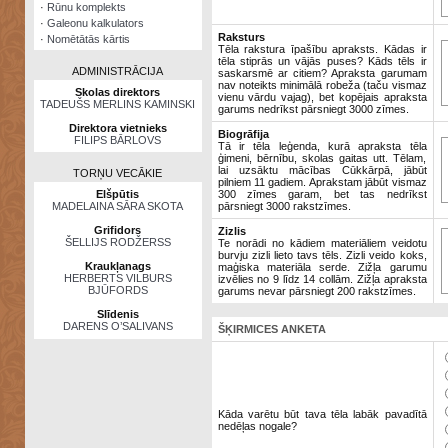
·
Rūnu komplekts
·
Galeonu kalkulators
Raksturs
·
Nomētātās kārtis
Tēla rakstura īpašību apraksts. Kādas ir
tēla stiprās un vājās puses? Kāds tēls ir
ADMINISTRĀCIJA
saskarsmē ar citiem? Apraksta garumam
nav noteikts minimālā robeža (taču vismaz
Skolas direktors
vienu vārdu vajag), bet kopējais apraksta
TADEUŠS MERLINS KAMINSKI
garums nedrīkst pārsniegt 3000 zīmes.
Direktora vietnieks
Biogrāfija
FILIPS BĀRLOVS
Tā ir tēla leģenda, kurā apraksta tēla
ģimeni, bērnību, skolas gaitas utt. Tēlam,
lai uzsāktu mācības Cūkkārpā, jābūt
TORŅU VECĀKIE
pilniem 11 gadiem. Aprakstam jābūt vismaz
Elšpūtis
300 zīmes garam, bet tas nedrīkst
MADELAINA SĀRA SKOTA
pārsniegt 3000 rakstzīmes.
Grifidors
Zizlis
ŠELLIJS RODŽERSS
Te norādi no kādiem materiāliem veidotu
burvju zizli lieto tavs tēls. Zizli veido koks,
Kraukļanags
maģiska materiāla serde. Zižļa garumu
HERBERTS VILBURS
izvēlies no 9 līdz 14 collām. Zižļa apraksta
BJŪFORDS
garums nevar pārsniegt 200 rakstzīmes.
Slīdenis
DARENS O’SALIVANS
ŠĶIRMICES ANKETA
Kāda varētu būt tava tēla labāk pavadītā
nedēļas nogale?