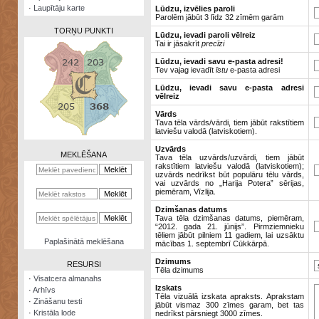
·
Laupītāju karte
Lūdzu, izvēlies paroli
Parolēm jābūt 3 līdz 32 zīmēm garām
TORŅU PUNKTI
Lūdzu, ievadi paroli vēlreiz
Tai ir jāsakrīt
precīzi
Lūdzu, ievadi savu e-pasta adresi!
Tev vajag ievadīt
īstu
e-pasta adresi
Lūdzu, ievadi savu e-pasta adresi
vēlreiz
Zināšanu
testi
Vārds
Tava tēla vārds/vārdi, tiem jābūt rakstītiem
latviešu valodā (latviskotiem).
Kristāla
lode
Uzvārds
MEKLĒŠANA
Tava tēla uzvārds/uzvārdi, tiem jābūt
rakstītiem latviešu valodā (latviskotiem);
Rūnu
uzvārds nedrīkst būt populāru tēlu vārds,
komplekts
vai uzvārds no „Harija Potera” sērijas,
piemēram, Vīzlija.
Galeonu
Dzimšanas datums
kalkulators
Tava tēla dzimšanas datums, piemēram,
“2012. gada 21. jūnijs”. Pirmziemnieku
tēliem jābūt pilniem 11 gadiem, lai uzsāktu
Nomētātās
Paplašinātā meklēšana
mācības 1. septembrī Cūkkārpā.
kārtis
Dzimums
RESURSI
Tēla dzimums
·
Visatcera almanahs
Izskats
·
Arhīvs
Tēla vizuālā izskata apraksts. Aprakstam
·
Zināšanu testi
jābūt vismaz 300 zīmes garam, bet tas
·
Kristāla lode
nedrīkst pārsniegt 3000 zīmes.