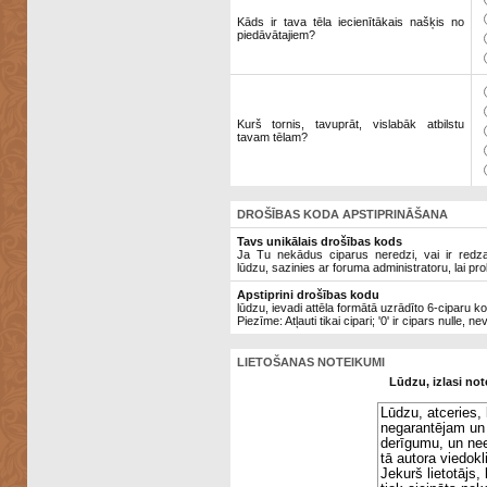
Kāds ir tava tēla iecienītākais našķis no
piedāvātajiem?
Kurš tornis, tavuprāt, vislabāk atbilstu
tavam tēlam?
DROŠĪBAS KODA APSTIPRINĀŠANA
Tavs unikālais drošības kods
Ja Tu nekādus ciparus neredzi, vai ir redzami
lūdzu, sazinies ar foruma administratoru, lai pro
Apstiprini drošības kodu
lūdzu, ievadi attēla formātā uzrādīto 6-ciparu k
Piezīme: Atļauti tikai cipari; '0' ir cipars nulle, ne
LIETOŠANAS NOTEIKUMI
Lūdzu, izlasi not