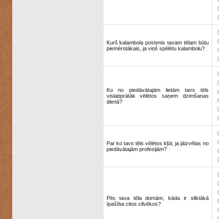
Kurš kalambola postenis tavam tēlam būtu
piemērotākais, ja viņš spēlētu kalambolu?
Ko no piedāvātajām lietām tavs tēls
vislabprātāk vēlētos saņem dzimšanas
dienā?
Par ko tavs tēls vēlētos kļūt, ja jāizvēlas no
piedāvātajām profesijām?
Pēc tava tēla domām, kāda ir sliktākā
īpašība citos cilvēkos?