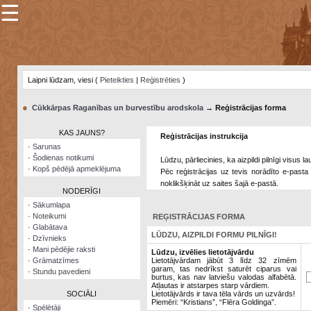
☰
×
Sarunu
pavediens
Laipni lūdzam, viesi (
Pieteikties
|
Reģistrēties
)
Manas
piezīmes
●
Cūkkārpas Raganības un burvestību arodskola
→ Reģistrācijas forma
Grāmatzīmes
KAS JAUNS?
Reģistrācijas instrukcija
Šodienas
·
Sarunas
notikumi
·
Šodienas notikumi
Lūdzu, pārliecinies, ka aizpildi pilnīgi visus 
·
Kopš pēdējā apmeklējuma
Pēc reģistrācijas uz tevis norādīto e-pasta 
Laupītāju
noklikšķināt uz saites šajā e-pastā.
karte
NODERĪGI
·
Sākumlapa
·
Noteikumi
REĢISTRĀCIJAS FORMA
Visatcera
·
Glabātava
almanahs
LŪDZU, AIZPILDI FORMU PILNĪGI!
·
Dzīvnieks
·
Mani pēdējie raksti
Arhīvs
Lūdzu, izvēlies lietotājvārdu
·
Grāmatzīmes
Lietotājvārdam jābūt 3 līdz 32 zīmēm
garam, tas nedrīkst saturēt ciparus vai
·
Stundu pavedieni
burtus, kas nav latviešu valodas alfabētā.
Atļautas ir atstarpes starp vārdiem.
SOCIĀLI
Lietotājvārds ir tava tēla vārds un uzvārds!
Piemēri: “Kristians”, “Flēra Goldinga”.
·
Spēlētāji