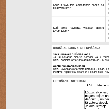
Kāds ir tava tēla iecienītākais našķis no
piedāvātajiem?
Kurš tornis, tavuprāt, vislabāk atbilstu
tavam tēlam?
DROŠĪBAS KODA APSTIPRINĀŠANA
Tavs unikālais drošības kods
Ja Tu nekādus ciparus neredzi, vai ir redzami
lūdzu, sazinies ar foruma administratoru, lai pro
Apstiprini drošības kodu
lūdzu, ievadi attēla formātā uzrādīto 6-ciparu k
Piezīme: Atļauti tikai cipari; '0' ir cipars nulle, ne
LIETOŠANAS NOTEIKUMI
Lūdzu, izlasi not