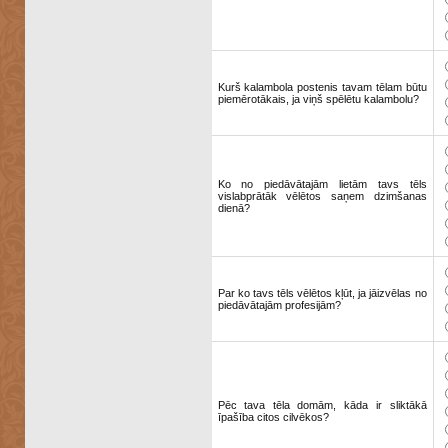
Kurš kalambola postenis tavam tēlam būtu
piemērotākais, ja viņš spēlētu kalambolu?
Ko no piedāvātajām lietām tavs tēls
vislabprātāk vēlētos saņem dzimšanas
dienā?
Par ko tavs tēls vēlētos kļūt, ja jāizvēlas no
piedāvātajām profesijām?
Pēc tava tēla domām, kāda ir sliktākā
īpašība citos cilvēkos?