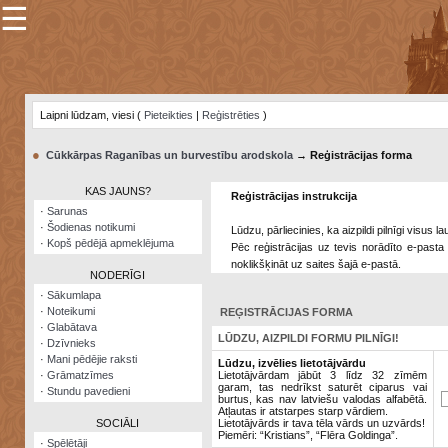
☰
×
Sarunu
pavediens
Laipni lūdzam, viesi (
Pieteikties
|
Reģistrēties
)
Manas
piezīmes
●
Cūkkārpas Raganības un burvestību arodskola
→ Reģistrācijas forma
Grāmatzīmes
KAS JAUNS?
Reģistrācijas instrukcija
Šodienas
·
Sarunas
notikumi
·
Šodienas notikumi
Lūdzu, pārliecinies, ka aizpildi pilnīgi visus 
·
Kopš pēdējā apmeklējuma
Pēc reģistrācijas uz tevis norādīto e-pasta 
Laupītāju
noklikšķināt uz saites šajā e-pastā.
karte
NODERĪGI
·
Sākumlapa
·
Noteikumi
REĢISTRĀCIJAS FORMA
Visatcera
·
Glabātava
almanahs
LŪDZU, AIZPILDI FORMU PILNĪGI!
·
Dzīvnieks
·
Mani pēdējie raksti
Arhīvs
Lūdzu, izvēlies lietotājvārdu
·
Grāmatzīmes
Lietotājvārdam jābūt 3 līdz 32 zīmēm
garam, tas nedrīkst saturēt ciparus vai
·
Stundu pavedieni
burtus, kas nav latviešu valodas alfabētā.
Atļautas ir atstarpes starp vārdiem.
SOCIĀLI
Lietotājvārds ir tava tēla vārds un uzvārds!
Piemēri: “Kristians”, “Flēra Goldinga”.
·
Spēlētāji