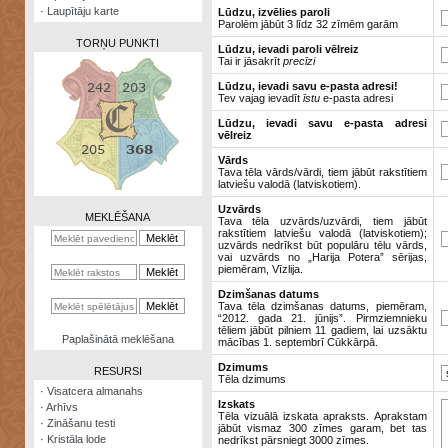
·
Laupītāju karte
Lūdzu, izvēlies paroli
Parolēm jābūt 3 līdz 32 zīmēm garām
TORŅU PUNKTI
Lūdzu, ievadi paroli vēlreiz
Tai ir jāsakrīt
precīzi
Lūdzu, ievadi savu e-pasta adresi!
Tev vajag ievadīt
īstu
e-pasta adresi
Lūdzu, ievadi savu e-pasta adresi
vēlreiz
Zināšanu
testi
Vārds
Tava tēla vārds/vārdi, tiem jābūt rakstītiem
latviešu valodā (latviskotiem).
Kristāla
lode
Uzvārds
MEKLĒŠANA
Tava tēla uzvārds/uzvārdi, tiem jābūt
rakstītiem latviešu valodā (latviskotiem);
Rūnu
uzvārds nedrīkst būt populāru tēlu vārds,
komplekts
vai uzvārds no „Harija Potera” sērijas,
piemēram, Vīzlija.
Galeonu
Dzimšanas datums
kalkulators
Tava tēla dzimšanas datums, piemēram,
“2012. gada 21. jūnijs”. Pirmziemnieku
tēliem jābūt pilniem 11 gadiem, lai uzsāktu
Nomētātās
Paplašinātā meklēšana
mācības 1. septembrī Cūkkārpā.
kārtis
Dzimums
RESURSI
Tēla dzimums
·
Visatcera almanahs
Izskats
·
Arhīvs
Tēla vizuālā izskata apraksts. Aprakstam
·
Zināšanu testi
jābūt vismaz 300 zīmes garam, bet tas
·
Kristāla lode
nedrīkst pārsniegt 3000 zīmes.