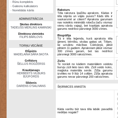
·
Rūnu komplekts
·
Galeonu kalkulators
Raksturs
·
Nomētātās kārtis
Tēla rakstura īpašību apraksts. Kādas ir
tēla stiprās un vājās puses? Kāds tēls ir
ADMINISTRĀCIJA
saskarsmē ar citiem? Apraksta garumam
nav noteikts minimālā robeža (taču vismaz
Skolas direktors
vienu vārdu vajag), bet kopējais apraksta
TADEUŠS MERLINS KAMINSKI
garums nedrīkst pārsniegt 3000 zīmes.
Direktora vietnieks
Biogrāfija
FILIPS BĀRLOVS
Tā ir tēla leģenda, kurā apraksta tēla
ģimeni, bērnību, skolas gaitas utt. Tēlam,
lai uzsāktu mācības Cūkkārpā, jābūt
TORŅU VECĀKIE
pilniem 11 gadiem. Aprakstam jābūt vismaz
Elšpūtis
300 zīmes garam, bet tas nedrīkst
MADELAINA SĀRA SKOTA
pārsniegt 3000 rakstzīmes.
Grifidors
Zizlis
ŠELLIJS RODŽERSS
Te norādi no kādiem materiāliem veidotu
burvju zizli lieto tavs tēls. Zizli veido koks,
Kraukļanags
maģiska materiāla serde. Zižļa garumu
HERBERTS VILBURS
izvēlies no 9 līdz 14 collām. Zižļa apraksta
BJŪFORDS
garums nevar pārsniegt 200 rakstzīmes.
Slīdenis
DARENS O’SALIVANS
ŠĶIRMICES ANKETA
Kāda varētu būt tava tēla labāk pavadītā
nedēļas nogale?