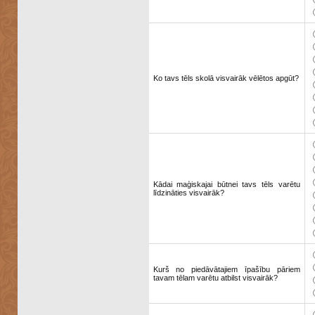
Ko tavs tēls skolā visvairāk vēlētos apgūt?
Kādai maģiskajai būtnei tavs tēls varētu
līdzināties visvairāk?
Kurš no piedāvātajiem īpašību pāriem
tavam tēlam varētu atbilst visvairāk?