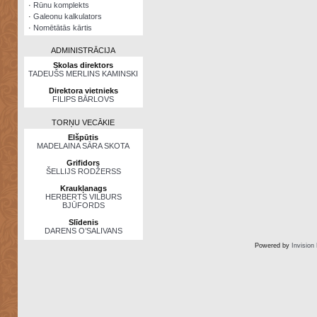
·
Rūnu komplekts
·
Galeonu kalkulators
·
Nomētātās kārtis
ADMINISTRĀCIJA
Skolas direktors
TADEUŠS MERLINS KAMINSKI
Direktora vietnieks
FILIPS BĀRLOVS
TORŅU VECĀKIE
Elšpūtis
MADELAINA SĀRA SKOTA
Grifidors
ŠELLIJS RODŽERSS
Kraukļanags
HERBERTS VILBURS
BJŪFORDS
Slīdenis
DARENS O’SALIVANS
Powered by
Invision