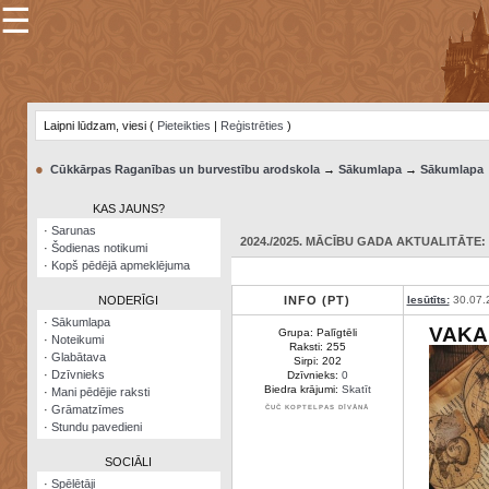
☰
×
Sarunu
pavediens
Laipni lūdzam, viesi (
Pieteikties
|
Reģistrēties
)
Manas
piezīmes
●
Cūkkārpas Raganības un burvestību arodskola
→
Sākumlapa
→
Sākumlapa
Grāmatzīmes
KAS JAUNS?
Šodienas
·
Sarunas
notikumi
2024./2025. MĀCĪBU GADA AKTUALITĀTE
·
Šodienas notikumi
·
Kopš pēdējā apmeklējuma
Laupītāju
karte
NODERĪGI
INFO (PT)
Iesūtīts:
30.07.
·
Sākumlapa
VAKA
Grupa: Palīgtēli
·
Noteikumi
Visatcera
Raksti: 255
·
Glabātava
almanahs
Sirpi: 202
·
Dzīvnieks
Dzīvnieks:
0
Biedra krājumi:
Skatīt
·
Mani pēdējie raksti
Arhīvs
·
Grāmatzīmes
ČUČ KOPTELPAS DĪVĀNĀ
·
Stundu pavedieni
SOCIĀLI
·
Spēlētāji