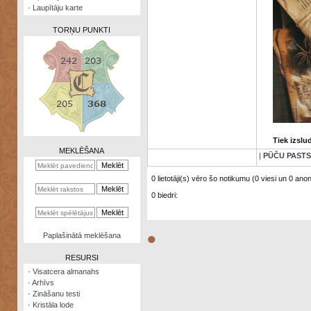
·
Laupītāju karte
TORŅU PUNKTI
Zināšanu
testi
Kristāla
Tiek izslu
lode
MEKLĒŠANA
|
PŪČU PASTS
Rūnu
komplekts
0 lietotāji(s) vēro šo notikumu (0 viesi un 0 anonī
0 biedri:
Galeonu
kalkulators
Nomētātās
●
Paplašinātā meklēšana
kārtis
RESURSI
·
Visatcera almanahs
·
Arhīvs
·
Zināšanu testi
·
Kristāla lode