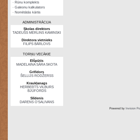
·
Rūnu komplekts
·
Galeonu kalkulators
·
Nomētātās kārtis
ADMINISTRĀCIJA
Skolas direktors
TADEUŠS MERLINS KAMINSKI
Direktora vietnieks
FILIPS BĀRLOVS
TORŅU VECĀKIE
Elšpūtis
MADELAINA SĀRA SKOTA
Grifidors
ŠELLIJS RODŽERSS
Kraukļanags
HERBERTS VILBURS
BJŪFORDS
Slīdenis
DARENS O’SALIVANS
Powered by
Invision P