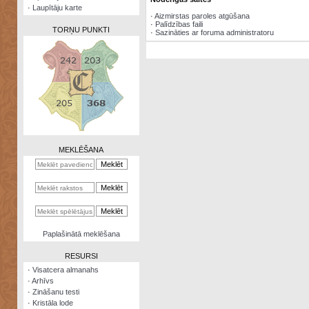
·
Laupītāju karte
·
Aizmirstas paroles atgūšana
·
Palīdzības faili
TORŅU PUNKTI
·
Sazināties ar foruma administratoru
Zināšanu
testi
Kristāla
lode
MEKLĒŠANA
Rūnu
komplekts
Galeonu
kalkulators
Nomētātās
Paplašinātā meklēšana
kārtis
RESURSI
·
Visatcera almanahs
·
Arhīvs
·
Zināšanu testi
·
Kristāla lode