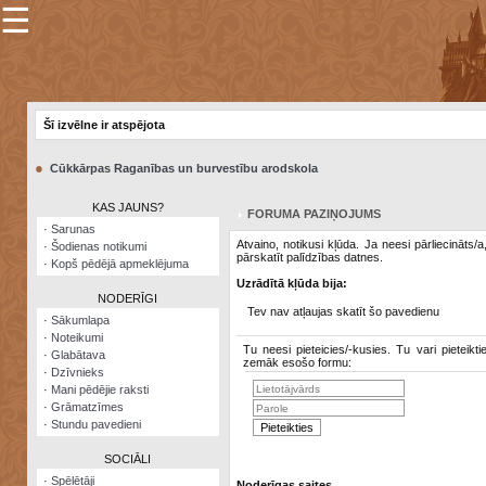
☰
×
Sarunu
pavediens
Šī izvēlne ir atspējota
Manas
piezīmes
●
Cūkkārpas Raganības un burvestību arodskola
Grāmatzīmes
KAS JAUNS?
FORUMA PAZIŅOJUMS
Šodienas
·
Sarunas
notikumi
Atvaino, notikusi kļūda. Ja neesi pārliecināts/
·
Šodienas notikumi
pārskatīt palīdzības datnes.
·
Kopš pēdējā apmeklējuma
Laupītāju
Uzrādītā kļūda bija:
karte
NODERĪGI
Tev nav atļaujas skatīt šo pavedienu
·
Sākumlapa
·
Noteikumi
Visatcera
Tu neesi pieteicies/-kusies. Tu vari pieteikti
·
Glabātava
almanahs
zemāk esošo formu:
·
Dzīvnieks
·
Mani pēdējie raksti
Arhīvs
·
Grāmatzīmes
·
Stundu pavedieni
SOCIĀLI
·
Spēlētāji
Noderīgas saites