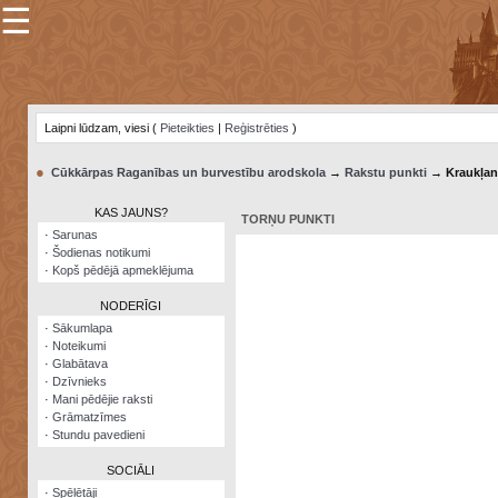
☰
×
Sarunu
pavediens
Laipni lūdzam, viesi (
Pieteikties
|
Reģistrēties
)
Manas
piezīmes
●
Cūkkārpas Raganības un burvestību arodskola
→
Rakstu punkti
→ Kraukļan
Grāmatzīmes
KAS JAUNS?
TORŅU PUNKTI
Šodienas
·
Sarunas
notikumi
·
Šodienas notikumi
·
Kopš pēdējā apmeklējuma
Laupītāju
karte
NODERĪGI
·
Sākumlapa
·
Noteikumi
Visatcera
·
Glabātava
almanahs
·
Dzīvnieks
·
Mani pēdējie raksti
Arhīvs
·
Grāmatzīmes
·
Stundu pavedieni
SOCIĀLI
·
Spēlētāji