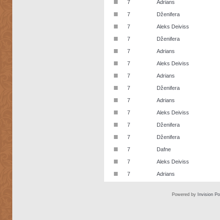
■
7
Adrians
■
7
Dženifera
■
7
Aleks Deiviss
■
7
Dženifera
■
7
Adrians
■
7
Aleks Deiviss
■
7
Adrians
■
7
Dženifera
■
7
Adrians
■
7
Aleks Deiviss
■
7
Dženifera
■
7
Dženifera
■
7
Dafne
■
7
Aleks Deiviss
■
7
Adrians
Powered by
Invision P