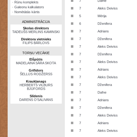
■
7
Dafne
·
Rūnu komplekts
·
Galeonu kalkulators
■
7
Aleks Deiviss
·
Nomētātās kārtis
■
5
Mērija
ADMINISTRĀCIJA
■
6
Dženifera
Skolas direktors
■
7
Adrians
TADEUŠS MERLINS KAMINSKI
■
7
Dženifera
Direktora vietnieks
FILIPS BĀRLOVS
■
7
Aleks Deiviss
TORŅU VECĀKIE
■
7
Dženifera
Elšpūtis
■
7
Aleks Deiviss
MADELAINA SĀRA SKOTA
■
7
Adrians
Grifidors
ŠELLIJS RODŽERSS
■
7
Aleks Deiviss
Kraukļanags
■
7
Dženifera
HERBERTS VILBURS
BJŪFORDS
■
7
Dafne
Slīdenis
■
DARENS O’SALIVANS
7
Adrians
■
7
Dženifera
■
7
Aleks Deiviss
■
7
Adrians
■
7
Aleks Deiviss