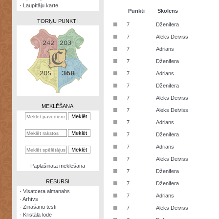
·
Laupītāju karte
Punkti
Skolēns
TORŅU PUNKTI
■
7
Dženifera
■
7
Aleks Deiviss
■
7
Adrians
■
7
Dženifera
Zināšanu
■
7
Adrians
testi
■
7
Dženifera
Kristāla
■
7
Aleks Deiviss
lode
MEKLĒŠANA
■
7
Aleks Deiviss
Rūnu
■
7
Adrians
komplekts
■
7
Dženifera
Galeonu
■
7
Adrians
kalkulators
■
7
Aleks Deiviss
Nomētātās
Paplašinātā meklēšana
■
kārtis
7
Dženifera
RESURSI
■
7
Dženifera
·
Visatcera almanahs
■
7
Adrians
·
Arhīvs
■
·
Zināšanu testi
7
Aleks Deiviss
·
Kristāla lode