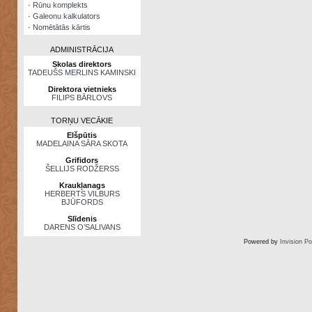
·
Rūnu komplekts
·
Galeonu kalkulators
·
Nomētātās kārtis
ADMINISTRĀCIJA
Skolas direktors
TADEUŠS MERLINS KAMINSKI
Direktora vietnieks
FILIPS BĀRLOVS
TORŅU VECĀKIE
Elšpūtis
MADELAINA SĀRA SKOTA
Grifidors
ŠELLIJS RODŽERSS
Kraukļanags
HERBERTS VILBURS
BJŪFORDS
Slīdenis
DARENS O’SALIVANS
Powered by
Invision P