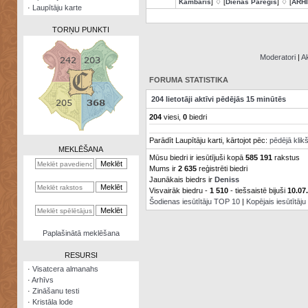
Kambaris
] ♢ [
Dienas Pareģis
] ♢ [
ARH
·
Laupītāju karte
TORŅU PUNKTI
Moderatori
|
Ak
FORUMA STATISTIKA
Zināšanu
204 lietotāji aktīvi pēdējās 15 minūtēs
testi
204
viesi,
0
biedri
Kristāla
Parādīt Laupītāju karti, kārtojot pēc:
pēdējā klik
lode
MEKLĒŠANA
Mūsu biedri ir iesūtījuši kopā
585 191
rakstus
Rūnu
Mums ir
2 635
reģistrēti biedri
komplekts
Jaunākais biedrs ir
Deniss
Visvairāk biedru -
1 510
- tiešsaistē bijuši
10.07
Galeonu
Šodienas iesūtītāju TOP 10
|
Kopējais iesūtītāj
kalkulators
Nomētātās
Paplašinātā meklēšana
kārtis
RESURSI
·
Visatcera almanahs
·
Arhīvs
·
Zināšanu testi
·
Kristāla lode