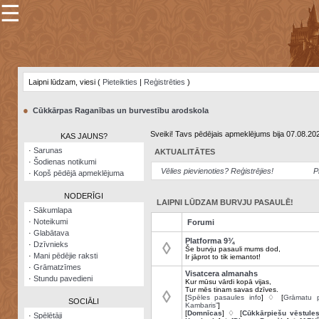
☰
×
Sarunu
pavediens
Laipni lūdzam, viesi (
Pieteikties
|
Reģistrēties
)
Manas
piezīmes
●
Cūkkārpas Raganības un burvestību arodskola
Grāmatzīmes
Sveiki! Tavs pēdējais apmeklējums bija 07.08.20
KAS JAUNS?
Šodienas
·
Sarunas
AKTUALITĀTES
notikumi
·
Šodienas notikumi
Vēlies pievienoties? Reģistrējies!
P
·
Kopš pēdējā apmeklējuma
Laupītāju
karte
NODERĪGI
LAIPNI LŪDZAM BURVJU PASAULĒ!
·
Sākumlapa
·
Noteikumi
Forumi
Visatcera
·
Glabātava
almanahs
Platforma 9¾
◊
·
Dzīvnieks
Še burvju pasauli mums dod,
·
Mani pēdējie raksti
Ir jāprot to tik iemantot!
Arhīvs
·
Grāmatzīmes
Visatcera almanahs
·
Stundu pavedieni
Kur mūsu vārdi kopā vijas,
Tur mēs tinam savas dzīves.
◊
[
Spēles pasaules info
] ♢ [
Grāmatu p
SOCIĀLI
Kambaris”
]
[
Domnīcas
] ♢ [
Cūkkārpiešu vēstule
·
Spēlētāji