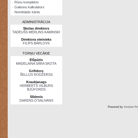
·
Rūnu komplekts
·
Galeonu kalkulators
·
Nomētātās kārtis
ADMINISTRĀCIJA
Skolas direktors
TADEUŠS MERLINS KAMINSKI
Direktora vietnieks
FILIPS BĀRLOVS
TORŅU VECĀKIE
Elšpūtis
MADELAINA SĀRA SKOTA
Grifidors
ŠELLIJS RODŽERSS
Kraukļanags
HERBERTS VILBURS
BJŪFORDS
Slīdenis
DARENS O’SALIVANS
Powered by
Invision P