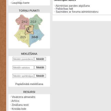
·
Laupītāju karte
·
Aizmirstas paroles atgūšana
·
Palīdzības faili
TORŅU PUNKTI
·
Sazināties ar foruma administratoru
Zināšanu
testi
Kristāla
lode
MEKLĒŠANA
Rūnu
komplekts
Galeonu
kalkulators
Nomētātās
Paplašinātā meklēšana
kārtis
RESURSI
·
Visatcera almanahs
·
Arhīvs
·
Zināšanu testi
·
Kristāla lode