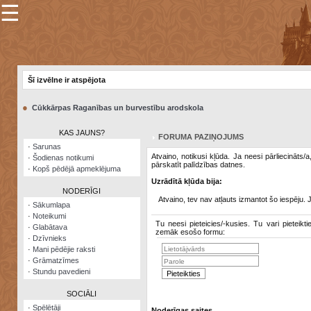
☰
×
Sarunu
pavediens
Šī izvēlne ir atspējota
Manas
piezīmes
●
Cūkkārpas Raganības un burvestību arodskola
Grāmatzīmes
KAS JAUNS?
FORUMA PAZIŅOJUMS
Šodienas
·
Sarunas
notikumi
Atvaino, notikusi kļūda. Ja neesi pārliecināts/
·
Šodienas notikumi
pārskatīt palīdzības datnes.
·
Kopš pēdējā apmeklējuma
Laupītāju
Uzrādītā kļūda bija:
karte
NODERĪGI
Atvaino, tev nav atļauts izmantot šo iespēju. 
·
Sākumlapa
·
Noteikumi
Visatcera
Tu neesi pieteicies/-kusies. Tu vari pieteikti
·
Glabātava
almanahs
zemāk esošo formu:
·
Dzīvnieks
·
Mani pēdējie raksti
Arhīvs
·
Grāmatzīmes
·
Stundu pavedieni
SOCIĀLI
·
Spēlētāji
Noderīgas saites