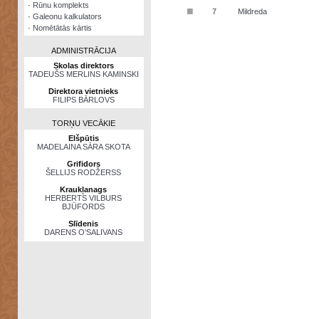
·
Rūnu komplekts
■
7
Mildreda
·
Galeonu kalkulators
·
Nomētātās kārtis
ADMINISTRĀCIJA
Skolas direktors
TADEUŠS MERLINS KAMINSKI
Direktora vietnieks
FILIPS BĀRLOVS
TORŅU VECĀKIE
Elšpūtis
MADELAINA SĀRA SKOTA
Grifidors
ŠELLIJS RODŽERSS
Kraukļanags
HERBERTS VILBURS
BJŪFORDS
Slīdenis
DARENS O’SALIVANS