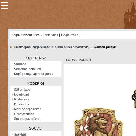
☰
×
Sarunu
pavediens
Laipni lūdzam, viesi (
Pieteikties
|
Reģistrēties
)
Manas
piezīmes
●
Cūkkārpas Raganības un burvestību arodskola
→ Rakstu punkti
Grāmatzīmes
KAS JAUNS?
TORŅU PUNKTI
Šodienas
·
Sarunas
notikumi
·
Šodienas notikumi
·
Kopš pēdējā apmeklējuma
Laupītāju
karte
NODERĪGI
·
Sākumlapa
·
Noteikumi
Visatcera
·
Glabātava
almanahs
·
Dzīvnieks
·
Mani pēdējie raksti
Arhīvs
·
Grāmatzīmes
·
Stundu pavedieni
SOCIĀLI
·
Spēlētāji