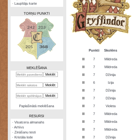
·
Laupītāju karte
TORŅU PUNKTI
Zināšanu
testi
Punkti
Skolēns
■
7
Mildreda
Kristāla
lode
■
7
Mildreda
MEKLĒŠANA
■
7
Džinija
Rūnu
komplekts
■
6
Izija
■
Galeonu
7
Džinija
kalkulators
■
7
Džinija
Nomētātās
■
Paplašinātā meklēšana
7
Violeta
kārtis
■
7
Mildreda
RESURSI
■
7
Mildreda
·
Visatcera almanahs
·
Arhīvs
■
7
Mildreda
·
Zināšanu testi
■
·
Kristāla lode
7
Džinija