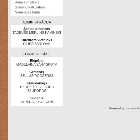
·
Rūnu komplekts
·
Galeonu kalkulators
·
Nomētātās kārtis
ADMINISTRĀCIJA
Skolas direktors
TADEUŠS MERLINS KAMINSKI
Direktora vietnieks
FILIPS BĀRLOVS
TORŅU VECĀKIE
Elšpūtis
MADELAINA SĀRA SKOTA
Grifidors
ŠELLIJS RODŽERSS
Kraukļanags
HERBERTS VILBURS
BJŪFORDS
Slīdenis
DARENS O’SALIVANS
Powered by
Invision P