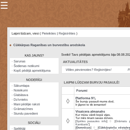
☰
×
Sarunu
pavediens
Laipni lūdzam, viesi (
Pieteikties
|
Reģistrēties
)
Manas
piezīmes
●
Cūkkārpas Raganības un burvestību arodskola
Grāmatzīmes
Sveiki! Tavs pēdējais apmeklējums bija 08.08.20
KAS JAUNS?
Šodienas
·
Sarunas
AKTUALITĀTES
notikumi
·
Šodienas notikumi
Vēlies pievienoties? Reģistrējies!
P
·
Kopš pēdējā apmeklējuma
Laupītāju
karte
NODERĪGI
LAIPNI LŪDZAM BURVJU PASAULĒ!
·
Sākumlapa
·
Noteikumi
Forumi
Visatcera
·
Glabātava
almanahs
Platforma 9¾
◊
·
Dzīvnieks
Še burvju pasauli mums dod,
·
Mani pēdējie raksti
Ir jāprot to tik iemantot!
Arhīvs
·
Grāmatzīmes
Visatcera almanahs
·
Stundu pavedieni
Kur mūsu vārdi kopā vijas,
Tur mēs tinam savas dzīves.
◊
[
Spēles pasaules info
] ♢ [
Grāmatu p
SOCIĀLI
Kambaris”
]
[
Domnīcas
] ♢ [
Cūkkārpiešu vēstule
·
Spēlētāji