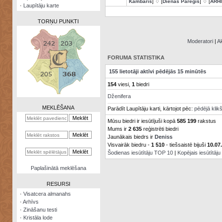
Kambaris
] ♢ [
Dienas Pareģis
] ♢ [
ARH
·
Laupītāju karte
TORŅU PUNKTI
Moderatori
|
Ak
FORUMA STATISTIKA
Zināšanu
155 lietotāji aktīvi pēdējās 15 minūtēs
testi
154
viesi,
1
biedri
Kristāla
Dženifera
lode
MEKLĒŠANA
Parādīt Laupītāju karti, kārtojot pēc:
pēdējā klik
Rūnu
Mūsu biedri ir iesūtījuši kopā
585 199
rakstus
komplekts
Mums ir
2 635
reģistrēti biedri
Jaunākais biedrs ir
Deniss
Galeonu
Visvairāk biedru -
1 510
- tiešsaistē bijuši
10.07
kalkulators
Šodienas iesūtītāju TOP 10
|
Kopējais iesūtītāj
Nomētātās
Paplašinātā meklēšana
kārtis
RESURSI
·
Visatcera almanahs
·
Arhīvs
·
Zināšanu testi
·
Kristāla lode