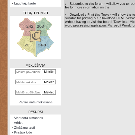
·
Laupītāju karte
Subscribe to this forum - will allow you to r
file for more information on this
TORŅU PUNKTI
Download / Print this Topic - will show the top
suitable for printing out. 'Download HTML Versio
without having to visit the board. 'Download Mic
word processing application, Microsoft Word, for 
Zināšanu
testi
Kristāla
lode
MEKLĒŠANA
Rūnu
komplekts
Galeonu
kalkulators
Nomētātās
Paplašinātā meklēšana
kārtis
RESURSI
·
Visatcera almanahs
·
Arhīvs
·
Zināšanu testi
·
Kristāla lode