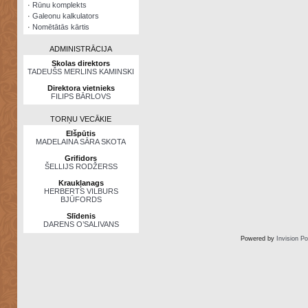
·
Rūnu komplekts
·
Galeonu kalkulators
·
Nomētātās kārtis
ADMINISTRĀCIJA
Skolas direktors
TADEUŠS MERLINS KAMINSKI
Direktora vietnieks
FILIPS BĀRLOVS
TORŅU VECĀKIE
Elšpūtis
MADELAINA SĀRA SKOTA
Grifidors
ŠELLIJS RODŽERSS
Kraukļanags
HERBERTS VILBURS
BJŪFORDS
Slīdenis
DARENS O’SALIVANS
Powered by
Invision P