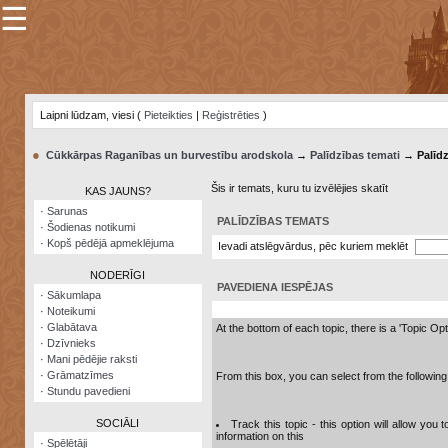
☰
×
Sarunu
pavediens
Laipni lūdzam, viesi (
Pieteikties
|
Reģistrēties
)
Manas
piezīmes
●
Cūkkārpas Raganības un burvestību arodskola
→
Palīdzības temati
→ Palīdz
Grāmatzīmes
Šis ir temats, kuru tu izvēlējies skatīt
KAS JAUNS?
Šodienas
·
Sarunas
notikumi
PALĪDZĪBAS TEMATS
·
Šodienas notikumi
·
Kopš pēdējā apmeklējuma
Ievadi atslēgvārdus, pēc kuriem meklēt
Laupītāju
karte
NODERĪGI
PAVEDIENA IESPĒJAS
·
Sākumlapa
·
Noteikumi
Visatcera
·
Glabātava
almanahs
At the bottom of each topic, there is a 'Topic Op
·
Dzīvnieks
·
Mani pēdējie raksti
Arhīvs
·
Grāmatzīmes
From this box, you can select from the following
·
Stundu pavedieni
SOCIĀLI
Track this topic - this option will allow you
information on this
·
Spēlētāji