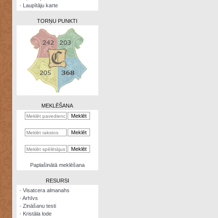
·
Laupītāju karte
TORŅU PUNKTI
Zināšanu
testi
Kristāla
lode
MEKLĒŠANA
Rūnu
komplekts
Galeonu
kalkulators
Nomētātās
Paplašinātā meklēšana
kārtis
RESURSI
·
Visatcera almanahs
·
Arhīvs
·
Zināšanu testi
·
Kristāla lode