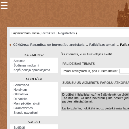
☰
×
Sarunu
pavediens
Laipni lūdzam, viesi (
Pieteikties
|
Reģistrēties
)
Manas
piezīmes
●
Cūkkārpas Raganības un burvestību arodskola
→
Palīdzības temati
→ Palīdz
Grāmatzīmes
Šis ir temats, kuru tu izvēlējies skatīt
KAS JAUNS?
Šodienas
·
Sarunas
notikumi
PALĪDZĪBAS TEMATS
·
Šodienas notikumi
·
Kopš pēdējā apmeklējuma
Ievadi atslēgvārdus, pēc kuriem meklēt
Laupītāju
karte
NODERĪGI
ZUDUŠU UN AIZMIRSTU PAROĻU ATKOPŠ
·
Sākumlapa
·
Noteikumi
Visatcera
·
Glabātava
almanahs
Drošībai ir liela liela nozīme šajā vietnē, un tādēļ
Tas nozīmē, ka mēs nevaram jums nosūtīt jūsu p
·
Dzīvnieks
paroles atiestatīšanai.
·
Mani pēdējie raksti
Arhīvs
·
Grāmatzīmes
Lai to izdarītu, noklikšķiniet uz pieteikšanās la
·
Stundu pavedieni
SOCIĀLI
·
Spēlētāji