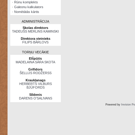
·
Rūnu komplekts
·
Galeonu kalkulators
·
Nomētātās kārtis
ADMINISTRĀCIJA
Skolas direktors
TADEUŠS MERLINS KAMINSKI
Direktora vietnieks
FILIPS BĀRLOVS
TORŅU VECĀKIE
Elšpūtis
MADELAINA SĀRA SKOTA
Grifidors
ŠELLIJS RODŽERSS
Kraukļanags
HERBERTS VILBURS
BJŪFORDS
Slīdenis
DARENS O’SALIVANS
Powered by
Invision P