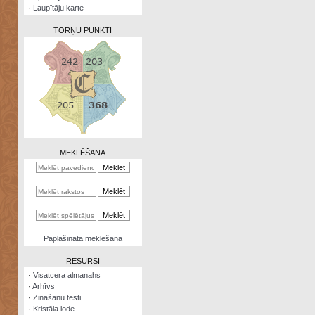
·
Laupītāju karte
TORŅU PUNKTI
Zināšanu
testi
Kristāla
lode
MEKLĒŠANA
Rūnu
komplekts
Galeonu
kalkulators
Nomētātās
Paplašinātā meklēšana
kārtis
RESURSI
·
Visatcera almanahs
·
Arhīvs
·
Zināšanu testi
·
Kristāla lode