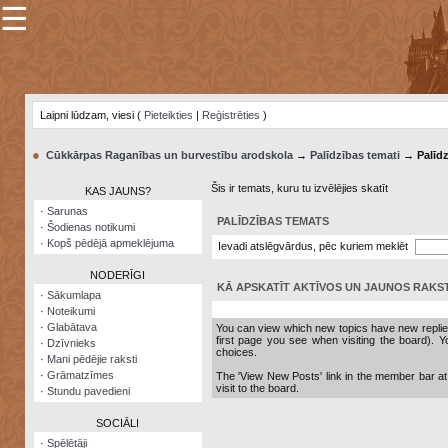
☰
×
Sarunu
pavediens
Laipni lūdzam, viesi (
Pieteikties
|
Reģistrēties
)
Manas
piezīmes
●
Cūkkārpas Raganības un burvestību arodskola
→
Palīdzības temati
→ Palīdz
Grāmatzīmes
Šis ir temats, kuru tu izvēlējies skatīt
KAS JAUNS?
Šodienas
·
Sarunas
notikumi
PALĪDZĪBAS TEMATS
·
Šodienas notikumi
·
Kopš pēdējā apmeklējuma
Ievadi atslēgvārdus, pēc kuriem meklēt
Laupītāju
karte
NODERĪGI
KĀ APSKATĪT AKTĪVOS UN JAUNOS RAKS
·
Sākumlapa
·
Noteikumi
Visatcera
·
Glabātava
almanahs
You can view which new topics have new replies 
first page you see when visiting the board). Y
·
Dzīvnieks
choices.
·
Mani pēdējie raksti
Arhīvs
·
Grāmatzīmes
The 'View New Posts' link in the member bar at t
visit to the board.
·
Stundu pavedieni
SOCIĀLI
·
Spēlētāji