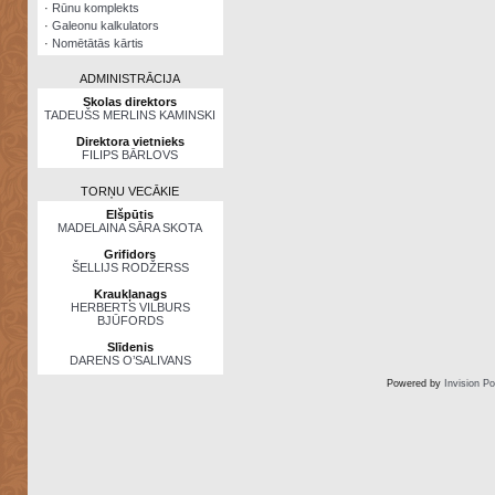
·
Rūnu komplekts
·
Galeonu kalkulators
·
Nomētātās kārtis
ADMINISTRĀCIJA
Skolas direktors
TADEUŠS MERLINS KAMINSKI
Direktora vietnieks
FILIPS BĀRLOVS
TORŅU VECĀKIE
Elšpūtis
MADELAINA SĀRA SKOTA
Grifidors
ŠELLIJS RODŽERSS
Kraukļanags
HERBERTS VILBURS
BJŪFORDS
Slīdenis
DARENS O’SALIVANS
Powered by
Invision P