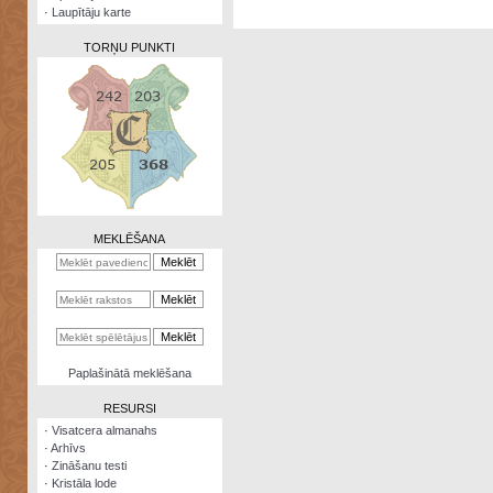
·
Laupītāju karte
TORŅU PUNKTI
Zināšanu
testi
Kristāla
lode
MEKLĒŠANA
Rūnu
komplekts
Galeonu
kalkulators
Nomētātās
Paplašinātā meklēšana
kārtis
RESURSI
·
Visatcera almanahs
·
Arhīvs
·
Zināšanu testi
·
Kristāla lode