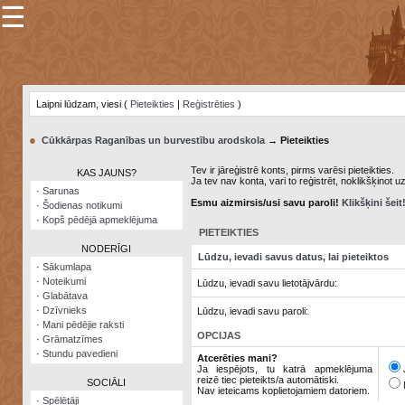
☰
×
Sarunu
pavediens
Laipni lūdzam, viesi (
Pieteikties
|
Reģistrēties
)
Manas
piezīmes
●
Cūkkārpas Raganības un burvestību arodskola
→ Pieteikties
Grāmatzīmes
Tev ir jāreģistrē konts, pirms varēsi pieteikties.
KAS JAUNS?
Ja tev nav konta, vari to reģistrēt, noklikšķinot u
Šodienas
·
Sarunas
notikumi
Esmu aizmirsis/usi savu paroli!
Klikšķini šeit
·
Šodienas notikumi
·
Kopš pēdējā apmeklējuma
Laupītāju
PIETEIKTIES
karte
NODERĪGI
Lūdzu, ievadi savus datus, lai pieteiktos
·
Sākumlapa
·
Noteikumi
Lūdzu, ievadi savu lietotājvārdu:
Visatcera
·
Glabātava
almanahs
·
Dzīvnieks
Lūdzu, ievadi savu paroli:
·
Mani pēdējie raksti
Arhīvs
OPCIJAS
·
Grāmatzīmes
·
Stundu pavedieni
Atcerēties mani?
Ja iespējots, tu katrā apmeklējuma
reizē tiec pieteikts/a automātiski.
SOCIĀLI
Nav ieteicams koplietojamiem datoriem.
·
Spēlētāji