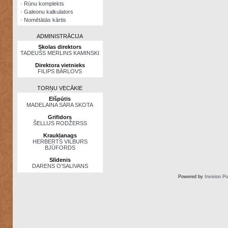
·
Rūnu komplekts
·
Galeonu kalkulators
·
Nomētātās kārtis
ADMINISTRĀCIJA
Skolas direktors
TADEUŠS MERLINS KAMINSKI
Direktora vietnieks
FILIPS BĀRLOVS
TORŅU VECĀKIE
Elšpūtis
MADELAINA SĀRA SKOTA
Grifidors
ŠELLIJS RODŽERSS
Kraukļanags
HERBERTS VILBURS
BJŪFORDS
Slīdenis
DARENS O’SALIVANS
Powered by
Invision P