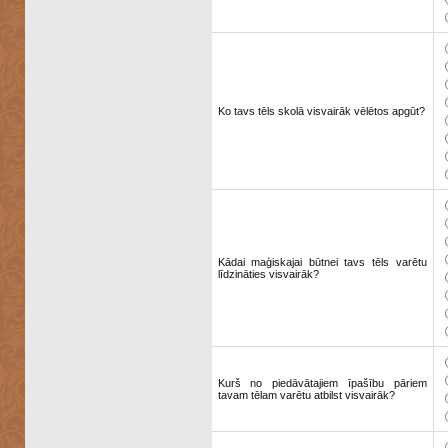
Ko tavs tēls skolā visvairāk vēlētos apgūt?
Kādai maģiskajai būtnei tavs tēls varētu
līdzināties visvairāk?
Kurš no piedāvātajiem īpašību pāriem
tavam tēlam varētu atbilst visvairāk?