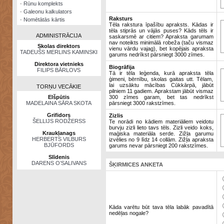
·
Rūnu komplekts
·
Galeonu kalkulators
Raksturs
·
Nomētātās kārtis
Tēla rakstura īpašību apraksts. Kādas ir
tēla stiprās un vājās puses? Kāds tēls ir
ADMINISTRĀCIJA
saskarsmē ar citiem? Apraksta garumam
nav noteikts minimālā robeža (taču vismaz
Skolas direktors
vienu vārdu vajag), bet kopējais apraksta
TADEUŠS MERLINS KAMINSKI
garums nedrīkst pārsniegt 3000 zīmes.
Direktora vietnieks
Biogrāfija
FILIPS BĀRLOVS
Tā ir tēla leģenda, kurā apraksta tēla
ģimeni, bērnību, skolas gaitas utt. Tēlam,
lai uzsāktu mācības Cūkkārpā, jābūt
TORŅU VECĀKIE
pilniem 11 gadiem. Aprakstam jābūt vismaz
Elšpūtis
300 zīmes garam, bet tas nedrīkst
MADELAINA SĀRA SKOTA
pārsniegt 3000 rakstzīmes.
Grifidors
Zizlis
ŠELLIJS RODŽERSS
Te norādi no kādiem materiāliem veidotu
burvju zizli lieto tavs tēls. Zizli veido koks,
Kraukļanags
maģiska materiāla serde. Zižļa garumu
HERBERTS VILBURS
izvēlies no 9 līdz 14 collām. Zižļa apraksta
BJŪFORDS
garums nevar pārsniegt 200 rakstzīmes.
Slīdenis
DARENS O’SALIVANS
ŠĶIRMICES ANKETA
Kāda varētu būt tava tēla labāk pavadītā
nedēļas nogale?