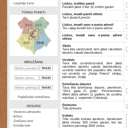
·
Laupītāju karte
Lūdzu, izvēlies paroli
Parolēm jābūt 3 līdz 32 zīmēm garām
TORŅU PUNKTI
Lūdzu, ievadi paroli vēlreiz
Tai ir jāsakrīt
precīzi
Lūdzu, ievadi savu e-pasta adresi!
Tev vajag ievadīt
īstu
e-pasta adresi
Lūdzu, ievadi savu e-pasta adresi
vēlreiz
Zināšanu
testi
Vārds
Tava tēla vārds/vārdi, tiem jābūt rakstītiem
latviešu valodā (latviskotiem).
Kristāla
lode
Uzvārds
MEKLĒŠANA
Tava tēla uzvārds/uzvārdi, tiem jābūt
rakstītiem latviešu valodā (latviskotiem);
Rūnu
uzvārds nedrīkst būt populāru tēlu vārds,
komplekts
vai uzvārds no „Harija Potera” sērijas,
piemēram, Vīzlija.
Galeonu
Dzimšanas datums
kalkulators
Tava tēla dzimšanas datums, piemēram,
“2012. gada 21. jūnijs”. Pirmziemnieku
tēliem jābūt pilniem 11 gadiem, lai uzsāktu
Nomētātās
Paplašinātā meklēšana
mācības 1. septembrī Cūkkārpā.
kārtis
Dzimums
RESURSI
Tēla dzimums
·
Visatcera almanahs
Izskats
·
Arhīvs
Tēla vizuālā izskata apraksts. Aprakstam
·
Zināšanu testi
jābūt vismaz 300 zīmes garam, bet tas
·
Kristāla lode
nedrīkst pārsniegt 3000 zīmes.