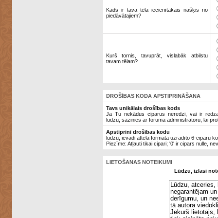
Kāds ir tava tēla iecienītākais našķis no
piedāvātajiem?
Kurš tornis, tavuprāt, vislabāk atbilstu
tavam tēlam?
DROŠĪBAS KODA APSTIPRINĀŠANA
Tavs unikālais drošības kods
Ja Tu nekādus ciparus neredzi, vai ir redzami
lūdzu, sazinies ar foruma administratoru, lai pro
Apstiprini drošības kodu
lūdzu, ievadi attēla formātā uzrādīto 6-ciparu k
Piezīme: Atļauti tikai cipari; '0' ir cipars nulle, ne
LIETOŠANAS NOTEIKUMI
Lūdzu, izlasi not