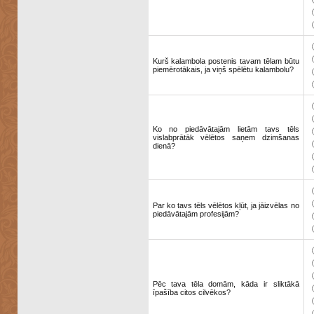
Kurš kalambola postenis tavam tēlam būtu
piemērotākais, ja viņš spēlētu kalambolu?
Ko no piedāvātajām lietām tavs tēls
vislabprātāk vēlētos saņem dzimšanas
dienā?
Par ko tavs tēls vēlētos kļūt, ja jāizvēlas no
piedāvātajām profesijām?
Pēc tava tēla domām, kāda ir sliktākā
īpašība citos cilvēkos?