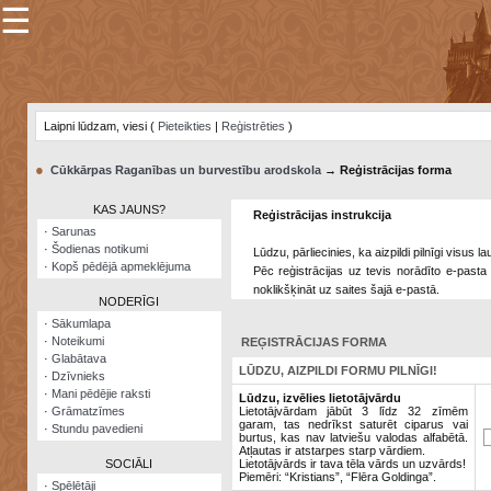
☰
×
Sarunu
pavediens
Laipni lūdzam, viesi (
Pieteikties
|
Reģistrēties
)
Manas
piezīmes
●
Cūkkārpas Raganības un burvestību arodskola
→ Reģistrācijas forma
Grāmatzīmes
KAS JAUNS?
Reģistrācijas instrukcija
Šodienas
·
Sarunas
notikumi
·
Šodienas notikumi
Lūdzu, pārliecinies, ka aizpildi pilnīgi visus 
·
Kopš pēdējā apmeklējuma
Pēc reģistrācijas uz tevis norādīto e-pasta 
Laupītāju
noklikšķināt uz saites šajā e-pastā.
karte
NODERĪGI
·
Sākumlapa
·
Noteikumi
REĢISTRĀCIJAS FORMA
Visatcera
·
Glabātava
almanahs
LŪDZU, AIZPILDI FORMU PILNĪGI!
·
Dzīvnieks
·
Mani pēdējie raksti
Arhīvs
Lūdzu, izvēlies lietotājvārdu
·
Grāmatzīmes
Lietotājvārdam jābūt 3 līdz 32 zīmēm
garam, tas nedrīkst saturēt ciparus vai
·
Stundu pavedieni
burtus, kas nav latviešu valodas alfabētā.
Atļautas ir atstarpes starp vārdiem.
SOCIĀLI
Lietotājvārds ir tava tēla vārds un uzvārds!
Piemēri: “Kristians”, “Flēra Goldinga”.
·
Spēlētāji