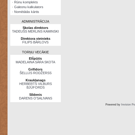
·
Rūnu komplekts
·
Galeonu kalkulators
·
Nomētātās kārtis
ADMINISTRĀCIJA
Skolas direktors
TADEUŠS MERLINS KAMINSKI
Direktora vietnieks
FILIPS BĀRLOVS
TORŅU VECĀKIE
Elšpūtis
MADELAINA SĀRA SKOTA
Grifidors
ŠELLIJS RODŽERSS
Kraukļanags
HERBERTS VILBURS
BJŪFORDS
Slīdenis
DARENS O’SALIVANS
Powered by
Invision P