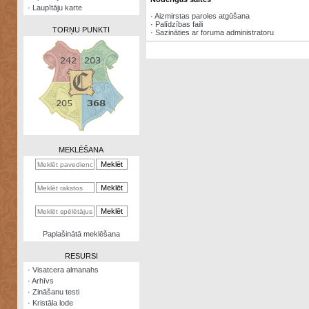
·
Laupītāju karte
·
Aizmirstas paroles atgūšana
·
Palīdzības faili
TORŅU PUNKTI
·
Sazināties ar foruma administratoru
Zināšanu
testi
Kristāla
lode
MEKLĒŠANA
Rūnu
komplekts
Galeonu
kalkulators
Nomētātās
Paplašinātā meklēšana
kārtis
RESURSI
·
Visatcera almanahs
·
Arhīvs
·
Zināšanu testi
·
Kristāla lode