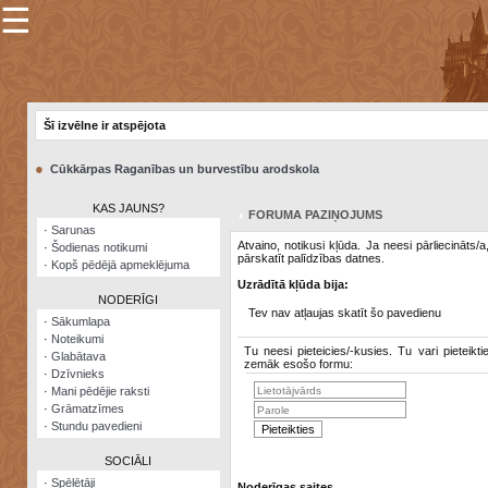
☰
×
Sarunu
pavediens
Šī izvēlne ir atspējota
Manas
piezīmes
●
Cūkkārpas Raganības un burvestību arodskola
Grāmatzīmes
KAS JAUNS?
FORUMA PAZIŅOJUMS
Šodienas
·
Sarunas
notikumi
Atvaino, notikusi kļūda. Ja neesi pārliecināts/
·
Šodienas notikumi
pārskatīt palīdzības datnes.
·
Kopš pēdējā apmeklējuma
Laupītāju
Uzrādītā kļūda bija:
karte
NODERĪGI
Tev nav atļaujas skatīt šo pavedienu
·
Sākumlapa
·
Noteikumi
Visatcera
Tu neesi pieteicies/-kusies. Tu vari pieteikti
·
Glabātava
almanahs
zemāk esošo formu:
·
Dzīvnieks
·
Mani pēdējie raksti
Arhīvs
·
Grāmatzīmes
·
Stundu pavedieni
SOCIĀLI
·
Spēlētāji
Noderīgas saites