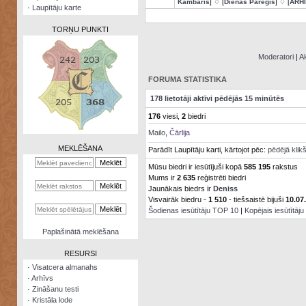
Kambaris
] ♢ [
Dienas Pareģis
] ♢ [
ARH
·
Laupītāju karte
TORŅU PUNKTI
Moderatori
|
Ak
FORUMA STATISTIKA
Zināšanu
178 lietotāji aktīvi pēdējās 15 minūtēs
testi
176
viesi,
2
biedri
Kristāla
Mailo
,
Čārlija
lode
MEKLĒŠANA
Parādīt Laupītāju karti, kārtojot pēc:
pēdējā klik
Rūnu
Mūsu biedri ir iesūtījuši kopā
585 195
rakstus
komplekts
Mums ir
2 635
reģistrēti biedri
Jaunākais biedrs ir
Deniss
Galeonu
Visvairāk biedru -
1 510
- tiešsaistē bijuši
10.07
kalkulators
Šodienas iesūtītāju TOP 10
|
Kopējais iesūtītāj
Nomētātās
Paplašinātā meklēšana
kārtis
RESURSI
·
Visatcera almanahs
·
Arhīvs
·
Zināšanu testi
·
Kristāla lode