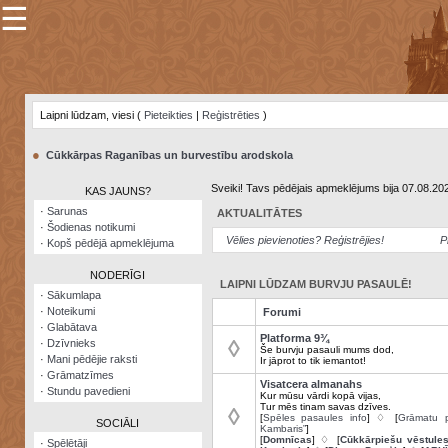
☰
×
Sarunu
pavediens
Laipni lūdzam, viesi (
Pieteikties
|
Reģistrēties
)
Manas
piezīmes
●
Cūkkārpas Raganības un burvestību arodskola
Grāmatzīmes
Sveiki! Tavs pēdējais apmeklējums bija 07.08.20
KAS JAUNS?
Šodienas
·
Sarunas
AKTUALITĀTES
notikumi
·
Šodienas notikumi
Vēlies pievienoties? Reģistrējies!
P
·
Kopš pēdējā apmeklējuma
Laupītāju
karte
NODERĪGI
LAIPNI LŪDZAM BURVJU PASAULĒ!
·
Sākumlapa
·
Noteikumi
Forumi
Visatcera
·
Glabātava
almanahs
Platforma 9¾
◊
·
Dzīvnieks
Še burvju pasauli mums dod,
·
Mani pēdējie raksti
Ir jāprot to tik iemantot!
Arhīvs
·
Grāmatzīmes
Visatcera almanahs
·
Stundu pavedieni
Kur mūsu vārdi kopā vijas,
Tur mēs tinam savas dzīves.
◊
[
Spēles pasaules info
] ♢ [
Grāmatu p
SOCIĀLI
Kambaris”
]
[
Domnīcas
] ♢ [
Cūkkārpiešu vēstule
·
Spēlētāji