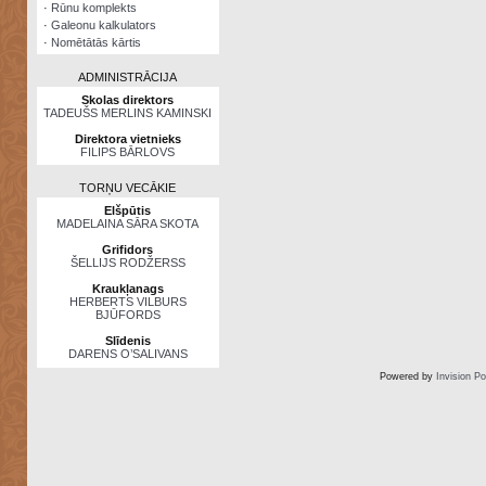
·
Rūnu komplekts
·
Galeonu kalkulators
·
Nomētātās kārtis
ADMINISTRĀCIJA
Skolas direktors
TADEUŠS MERLINS KAMINSKI
Direktora vietnieks
FILIPS BĀRLOVS
TORŅU VECĀKIE
Elšpūtis
MADELAINA SĀRA SKOTA
Grifidors
ŠELLIJS RODŽERSS
Kraukļanags
HERBERTS VILBURS
BJŪFORDS
Slīdenis
DARENS O’SALIVANS
Powered by
Invision P