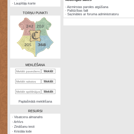
·
Laupītāju karte
·
Aizmirstas paroles atgūšana
·
Palīdzības faili
TORŅU PUNKTI
·
Sazināties ar foruma administratoru
Zināšanu
testi
Kristāla
lode
MEKLĒŠANA
Rūnu
komplekts
Galeonu
kalkulators
Nomētātās
Paplašinātā meklēšana
kārtis
RESURSI
·
Visatcera almanahs
·
Arhīvs
·
Zināšanu testi
·
Kristāla lode