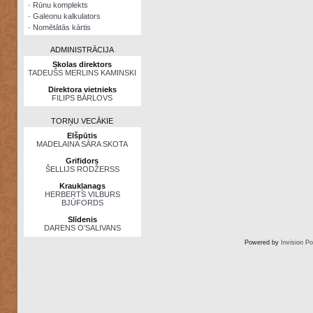
·
Rūnu komplekts
·
Galeonu kalkulators
·
Nomētātās kārtis
ADMINISTRĀCIJA
Skolas direktors
TADEUŠS MERLINS KAMINSKI
Direktora vietnieks
FILIPS BĀRLOVS
TORŅU VECĀKIE
Elšpūtis
MADELAINA SĀRA SKOTA
Grifidors
ŠELLIJS RODŽERSS
Kraukļanags
HERBERTS VILBURS
BJŪFORDS
Slīdenis
DARENS O’SALIVANS
Powered by
Invision P