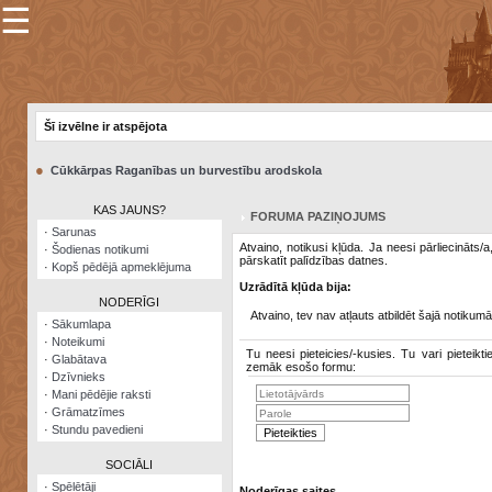
☰
×
Sarunu
pavediens
Šī izvēlne ir atspējota
Manas
piezīmes
●
Cūkkārpas Raganības un burvestību arodskola
Grāmatzīmes
KAS JAUNS?
FORUMA PAZIŅOJUMS
Šodienas
·
Sarunas
notikumi
Atvaino, notikusi kļūda. Ja neesi pārliecināts/
·
Šodienas notikumi
pārskatīt palīdzības datnes.
·
Kopš pēdējā apmeklējuma
Laupītāju
Uzrādītā kļūda bija:
karte
NODERĪGI
Atvaino, tev nav atļauts atbildēt šajā notikumā
·
Sākumlapa
·
Noteikumi
Visatcera
Tu neesi pieteicies/-kusies. Tu vari pieteikti
·
Glabātava
almanahs
zemāk esošo formu:
·
Dzīvnieks
·
Mani pēdējie raksti
Arhīvs
·
Grāmatzīmes
·
Stundu pavedieni
SOCIĀLI
·
Spēlētāji
Noderīgas saites