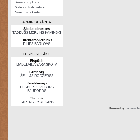
·
Rūnu komplekts
·
Galeonu kalkulators
·
Nomētātās kārtis
ADMINISTRĀCIJA
Skolas direktors
TADEUŠS MERLINS KAMINSKI
Direktora vietnieks
FILIPS BĀRLOVS
TORŅU VECĀKIE
Elšpūtis
MADELAINA SĀRA SKOTA
Grifidors
ŠELLIJS RODŽERSS
Kraukļanags
HERBERTS VILBURS
BJŪFORDS
Slīdenis
DARENS O’SALIVANS
Powered by
Invision P