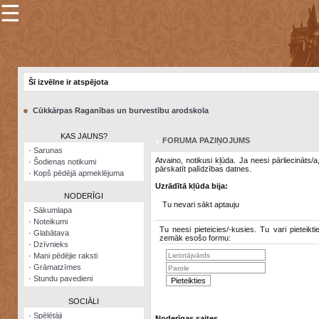
☰
×
Sarunu
pavediens
Šī izvēlne ir atspējota
Manas
piezīmes
●
Cūkkārpas Raganības un burvestību arodskola
Grāmatzīmes
KAS JAUNS?
FORUMA PAZIŅOJUMS
Šodienas
·
Sarunas
notikumi
Atvaino, notikusi kļūda. Ja neesi pārliecināts/
·
Šodienas notikumi
pārskatīt palīdzības datnes.
·
Kopš pēdējā apmeklējuma
Laupītāju
Uzrādītā kļūda bija:
karte
NODERĪGI
Tu nevari sākt aptauju
·
Sākumlapa
·
Noteikumi
Visatcera
Tu neesi pieteicies/-kusies. Tu vari pieteikti
·
Glabātava
almanahs
zemāk esošo formu:
·
Dzīvnieks
·
Mani pēdējie raksti
Arhīvs
·
Grāmatzīmes
·
Stundu pavedieni
SOCIĀLI
·
Spēlētāji
Noderīgas saites