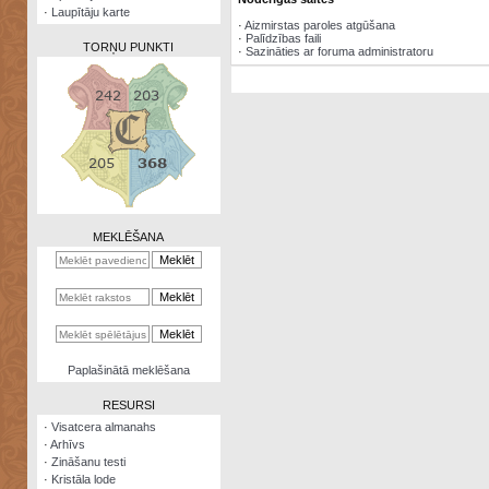
·
Laupītāju karte
·
Aizmirstas paroles atgūšana
·
Palīdzības faili
TORŅU PUNKTI
·
Sazināties ar foruma administratoru
Zināšanu
testi
Kristāla
lode
MEKLĒŠANA
Rūnu
komplekts
Galeonu
kalkulators
Nomētātās
Paplašinātā meklēšana
kārtis
RESURSI
·
Visatcera almanahs
·
Arhīvs
·
Zināšanu testi
·
Kristāla lode